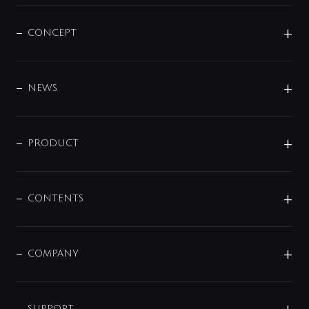
CONCEPT
BRAND
DESIGN
NEWS
ニュースリリース
商品に関して
PRODUCT
展示会
混合栓
企業情報
センサー・タッチ水栓
その他
CONTENTS
セットアイテム
MIZUBA（ミズバ）
予洗い水栓
プレパシュ＋
洗面器・手洗器
単水栓
COMPANY
みらいエコ住宅2026
事業について
シャワー
企業情報
インテリア・アクセサリー
SMART FINE BUBBLE
ORIGINAL GRAPHIC
SUPPORT