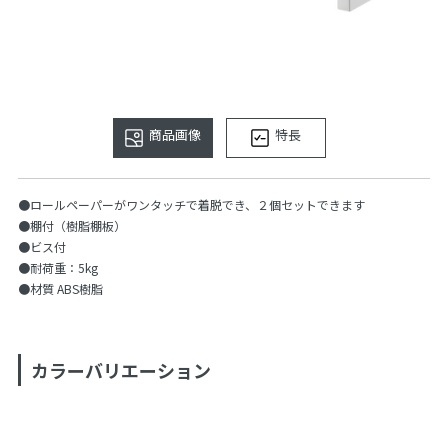
商品画像
特長
●ロールペーパーがワンタッチで着脱でき、２個セットできます
●棚付（樹脂棚板）
●ビス付
●耐荷重：5kg
●材質 ABS樹脂
カラーバリエーション