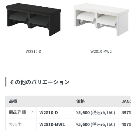
W2810-D
W2810-MW2
その他のバリエーション
品番
価格
JANコ
商品詳細
W2810-D
¥
5,600
(税込¥
6,160
)
497398
表示中
W2810-MW2
¥
5,600
(税込¥
6,160
)
497398