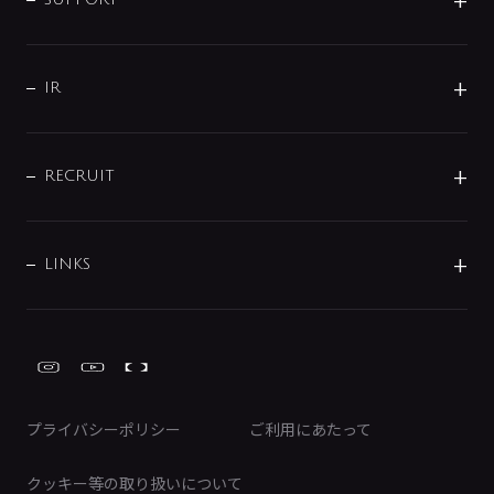
企業理念
分岐
コーポレートメッセージ
水栓部品
水まわり解決帖
サポート
CSR
バルブ
よくあるご質問
じぶんシャワーが見つかる
会社概要
シャワインフォ
IR
配管システム
お問い合わせ
沿革
配管部材
IENI
IR情報
サポートチャット
ブランド・グループ紹介
キッチン周辺用品
IRニュース
データダウンロード
RECRUIT
事業所案内
バス・空調周辺用品
経営情報
節湯水栓・節水水栓について
ショールーム
洗面周辺用品
採用情報
業績・財務情報
環境配慮バルブ登録制度について
水栓金具の製造工程
洗濯機周辺用品
募集要項
IRライブラリ
LINKS
みらいエコ住宅2026事業
トイレ周辺用品
株式情報
類似品・模倣品にご注意ください
ガーデニング周辺用品
Global Site
IRカレンダー
工具
FAQ（IR向け）
ディスクロージャーポリシー
免責事項
プライバシーポリシー
ご利用にあたって
IRに関するお問い合わせ
電子公告
クッキー等の取り扱いについて