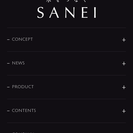
CONCEPT
BRAND
DESIGN
NEWS
ニュースリリース
商品に関して
PRODUCT
展示会
混合栓
企業情報
センサー・タッチ水栓
その他
CONTENTS
セットアイテム
MIZUBA（ミズバ）
予洗い水栓
プレパシュ＋
洗面器・手洗器