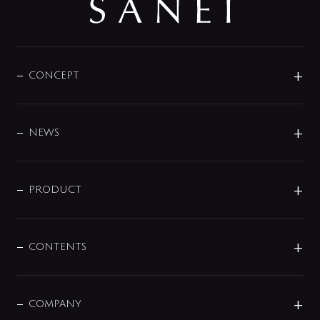
CONCEPT
BRAND
DESIGN
NEWS
ニュースリリース
商品に関して
PRODUCT
展示会
混合栓
企業情報
センサー・タッチ水栓
その他
CONTENTS
セットアイテム
MIZUBA（ミズバ）
予洗い水栓
プレパシュ＋
洗面器・手洗器
単水栓
COMPANY
みらいエコ住宅2026
事業について