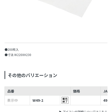
●200枚入
●寸法 W220XH230
その他のバリエーション
品番
価格
JAN
表示中
W49-2
4970
アイコンの詳細についてはこちら