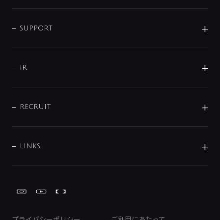
シャワー
企業情報
インテリア・アクセサリー
SMART FINE BUBBLE
ORIGINAL GRAPHIC
企業理念
SUPPORT
分岐
コーポレートメッセージ
水栓部品
水まわり解決帖
サポート
CSR
バルブ
よくあるご質問
じぶんシャワーが見つかる
会社概要
シャワインフォ
IR
配管システム
お問い合わせ
沿革
配管部材
IENI
IR情報
サポートチャット
ブランド・グループ紹介
キッチン周辺用品
IRニュース
データダウンロード
RECRUIT
事業所案内
バス・空調周辺用品
経営情報
節湯水栓・節水水栓について
ショールーム
洗面周辺用品
採用情報
業績・財務情報
環境配慮バルブ登録制度について
水栓金具の製造工程
洗濯機周辺用品
募集要項
IRライブラリ
LINKS
みらいエコ住宅2026事業
トイレ周辺用品
株式情報
類似品・模倣品にご注意ください
ガーデニング周辺用品
Global Site
IRカレンダー
工具
FAQ（IR向け）
ディスクロージャーポリシー
免責事項
プライバシーポリシー
ご利用にあたって