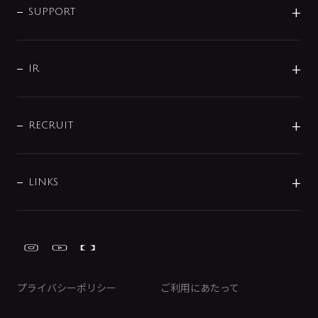
SMART FINE BUBBLE
ORIGINAL GRAPHIC
企業理念
SUPPORT
分岐
コーポレートメッセージ
水栓部品
水まわり解決帖
サポート
CSR
バルブ
よくあるご質問
じぶんシャワーが見つかる
会社概要
シャワインフォ
IR
配管システム
お問い合わせ
沿革
配管部材
IENI
IR情報
サポートチャット
ブランド・グループ紹介
キッチン周辺用品
IRニュース
データダウンロード
RECRUIT
事業所案内
バス・空調周辺用品
経営情報
節湯水栓・節水水栓について
ショールーム
洗面周辺用品
採用情報
業績・財務情報
環境配慮バルブ登録制度について
水栓金具の製造工程
洗濯機周辺用品
募集要項
IRライブラリ
LINKS
みらいエコ住宅2026事業
トイレ周辺用品
株式情報
類似品・模倣品にご注意ください
ガーデニング周辺用品
Global Site
IRカレンダー
工具
FAQ（IR向け）
ディスクロージャーポリシー
免責事項
プライバシーポリシー
ご利用にあたって
IRに関するお問い合わせ
電子公告