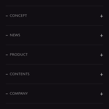
CONCEPT
BRAND
DESIGN
NEWS
ニュースリリース
商品に関して
PRODUCT
展示会
混合栓
企業情報
センサー・タッチ水栓
その他
CONTENTS
セットアイテム
MIZUBA（ミズバ）
予洗い水栓
プレパシュ＋
洗面器・手洗器
単水栓
COMPANY
みらいエコ住宅2026
事業について
シャワー
企業情報
インテリア・アクセサリー