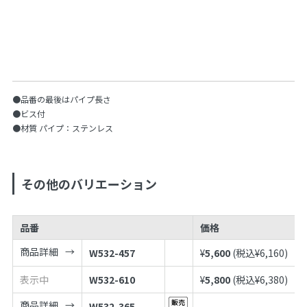
●品番の最後はパイプ長さ
●ビス付
●材質 パイプ：ステンレス
その他のバリエーション
品番
価格
商品詳細
W532-457
¥
5,600
(税込¥
6,160
)
表示中
W532-610
¥
5,800
(税込¥
6,380
)
商品詳細
W532-365