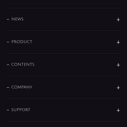
BRAND
DESIGN
NEWS
ニュースリリース
商品に関して
PRODUCT
展示会
混合栓
企業情報
センサー・タッチ水栓
その他
CONTENTS
セットアイテム
MIZUBA（ミズバ）
予洗い水栓
プレパシュ＋
洗面器・手洗器
単水栓
COMPANY
みらいエコ住宅2026
事業について
シャワー
企業情報
インテリア・アクセサリー
SMART FINE BUBBLE
ORIGINAL GRAPHIC
企業理念
SUPPORT
分岐
コーポレートメッセージ
水栓部品
水まわり解決帖
サポート
CSR
バルブ