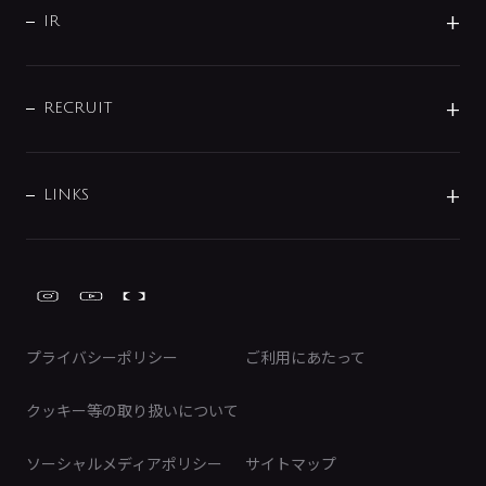
よくあるご質問
じぶんシャワーが見つかる
会社概要
シャワインフォ
IR
配管システム
お問い合わせ
沿革
配管部材
IENI
IR情報
サポートチャット
ブランド・グループ紹介
キッチン周辺用品
IRニュース
データダウンロード
RECRUIT
事業所案内
バス・空調周辺用品
経営情報
節湯水栓・節水水栓について
ショールーム
洗面周辺用品
採用情報
業績・財務情報
環境配慮バルブ登録制度について
水栓金具の製造工程
洗濯機周辺用品
募集要項
IRライブラリ
LINKS
みらいエコ住宅2026事業
トイレ周辺用品
株式情報
類似品・模倣品にご注意ください
ガーデニング周辺用品
Global Site
IRカレンダー
工具
FAQ（IR向け）
ディスクロージャーポリシー
免責事項
プライバシーポリシー
ご利用にあたって
IRに関するお問い合わせ
電子公告
クッキー等の取り扱いについて
ソーシャルメディアポリシー
サイトマップ