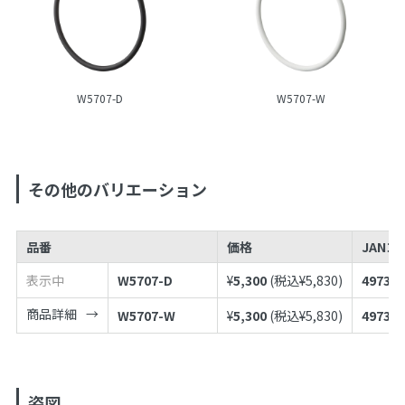
W5707-D
W5707-W
その他のバリエーション
品番
価格
JANコ
表示中
W5707-D
¥
5,300
(税込¥
5,830
)
497398
商品詳細
W5707-W
¥
5,300
(税込¥
5,830
)
497398
姿図