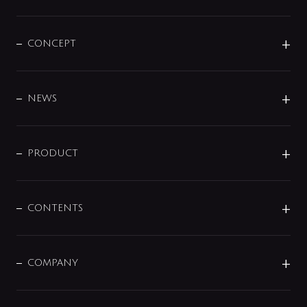
CONCEPT
BRAND
DESIGN
NEWS
ニュースリリース
商品に関して
PRODUCT
展示会
混合栓
企業情報
センサー・タッチ水栓
その他
CONTENTS
セットアイテム
MIZUBA（ミズバ）
予洗い水栓
プレパシュ＋
洗面器・手洗器
単水栓
COMPANY
みらいエコ住宅2026
事業について
シャワー
企業情報
インテリア・アクセサリー