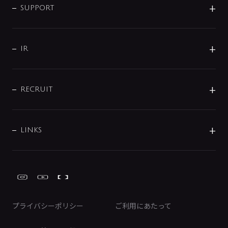
SMART FINE BUBBLE
ORIGINAL GRAPHIC
企業理念
SUPPORT
分岐
コーポレートメッセージ
水栓部品
水まわり解決帖
サポート
CSR
バルブ
よくあるご質問
じぶんシャワーが見つかる
会社概要
シャワインフォ
IR
配管システム
お問い合わせ
沿革
配管部材
IENI
IR情報
サポートチャット
ブランド・グループ紹介
キッチン周辺用品
IRニュース
データダウンロード
RECRUIT
事業所案内
バス・空調周辺用品
経営情報
節湯水栓・節水水栓について
ショールーム
洗面周辺用品
採用情報
業績・財務情報
環境配慮バルブ登録制度について
水栓金具の製造工程
洗濯機周辺用品
募集要項
IRライブラリ
LINKS
みらいエコ住宅2026事業
トイレ周辺用品
株式情報
類似品・模倣品にご注意ください
ガーデニング周辺用品
Global Site
IRカレンダー
工具
FAQ（IR向け）
ディスクロージャーポリシー
免責事項
プライバシーポリシー
ご利用にあたって
IRに関するお問い合わせ
電子公告