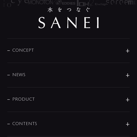
CONCEPT
BRAND
DESIGN
NEWS
ニュースリリース
商品に関して
PRODUCT
展示会
混合栓
企業情報
センサー・タッチ水栓
その他
CONTENTS
セットアイテム