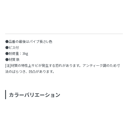
●品番の最後はパイプ長さL-色
●ビス付
●耐荷重：3kg
●材質 鉄
[注]材質の特性上サビが発生する恐れがあります。アンティーク調のため寸
法のばらつき、凹凸があります。
カラーバリエーション