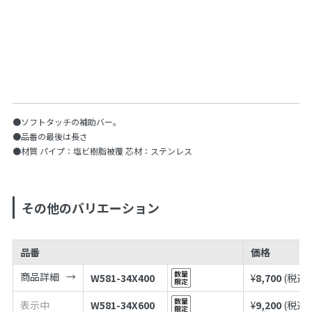
●ソフトタッチの補助バー。
●品番の最後は長さ
●材質 パイプ：塩ビ樹脂被覆 芯材：ステンレス
その他のバリエーション
品番
価格
商品詳細
W581-34X400
¥
8,700
(税込¥
表示中
W581-34X600
¥
9,200
(税込¥