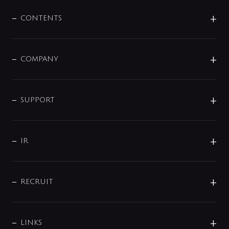
混合栓
企業情報
センサー・タッチ水栓
その他
CONTENTS
セットアイテム
MIZUBA（ミズバ）
予洗い水栓
プレパシュ＋
洗面器・手洗器
単水栓
COMPANY
みらいエコ住宅2026
事業について
シャワー
企業情報
インテリア・アクセサリー
SMART FINE BUBBLE
ORIGINAL GRAPHIC
企業理念
SUPPORT
分岐
コーポレートメッセージ
水栓部品
水まわり解決帖
サポート
CSR
バルブ
よくあるご質問
じぶんシャワーが見つかる
会社概要
シャワインフォ
IR
配管システム
お問い合わせ
沿革
配管部材
IENI
IR情報
サポートチャット
ブランド・グループ紹介
キッチン周辺用品
IRニュース
データダウンロード
RECRUIT
事業所案内
バス・空調周辺用品
経営情報
節湯水栓・節水水栓について
ショールーム
洗面周辺用品
採用情報
業績・財務情報
環境配慮バルブ登録制度について
水栓金具の製造工程
洗濯機周辺用品
募集要項
IRライブラリ
LINKS
みらいエコ住宅2026事業
トイレ周辺用品