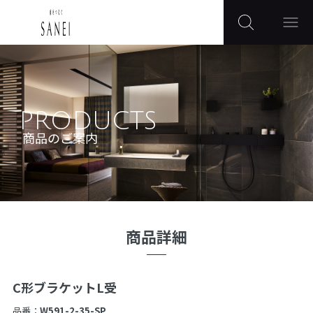
PRODUCTS
商品のご案内
商品詳細
C形ブラケットL受
品番：
W591-2-35-SP