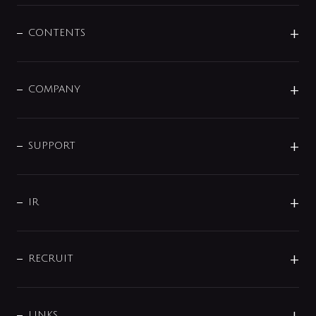
混合栓
企業情報
センサー・タッチ水栓
その他
CONTENTS
セットアイテム
MIZUBA（ミズバ）
予洗い水栓
プレパシュ＋
洗面器・手洗器
単水栓
COMPANY
みらいエコ住宅2026
事業について
シャワー
企業情報
インテリア・アクセサリー
SMART FINE BUBBLE
ORIGINAL GRAPHIC
企業理念
SUPPORT
分岐
コーポレートメッセージ
水栓部品
水まわり解決帖
サポート
CSR
バルブ
よくあるご質問
じぶんシャワーが見つかる
会社概要
シャワインフォ
IR
配管システム
お問い合わせ
沿革
配管部材
IENI
IR情報
サポートチャット
ブランド・グループ紹介
キッチン周辺用品
IRニュース
データダウンロード
RECRUIT
事業所案内
バス・空調周辺用品
経営情報
節湯水栓・節水水栓について
ショールーム
洗面周辺用品
採用情報
業績・財務情報
環境配慮バルブ登録制度について
水栓金具の製造工程
洗濯機周辺用品
募集要項
LINKS