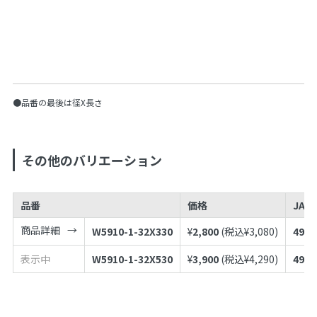
●品番の最後は径X長さ
その他のバリエーション
品番
価格
JAN
商品詳細
W5910-1-32X330
¥
2,800
(税込¥
3,080
)
4973
表示中
W5910-1-32X530
¥
3,900
(税込¥
4,290
)
4973