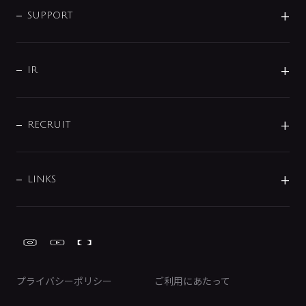
SMART FINE BUBBLE
ORIGINAL GRAPHIC
企業理念
SUPPORT
分岐
コーポレートメッセージ
水栓部品
水まわり解決帖
サポート
CSR
バルブ
よくあるご質問
じぶんシャワーが見つかる
会社概要
シャワインフォ
IR
配管システム
お問い合わせ
沿革
配管部材
IENI
IR情報
サポートチャット
ブランド・グループ紹介
キッチン周辺用品
IRニュース
データダウンロード
RECRUIT
事業所案内
バス・空調周辺用品
経営情報
節湯水栓・節水水栓について
ショールーム
洗面周辺用品
採用情報
業績・財務情報
環境配慮バルブ登録制度について
水栓金具の製造工程
洗濯機周辺用品
募集要項
IRライブラリ
LINKS
みらいエコ住宅2026事業
トイレ周辺用品
株式情報
類似品・模倣品にご注意ください
ガーデニング周辺用品
Global Site
IRカレンダー
工具
FAQ（IR向け）
ディスクロージャーポリシー
免責事項
プライバシーポリシー
ご利用にあたって
IRに関するお問い合わせ