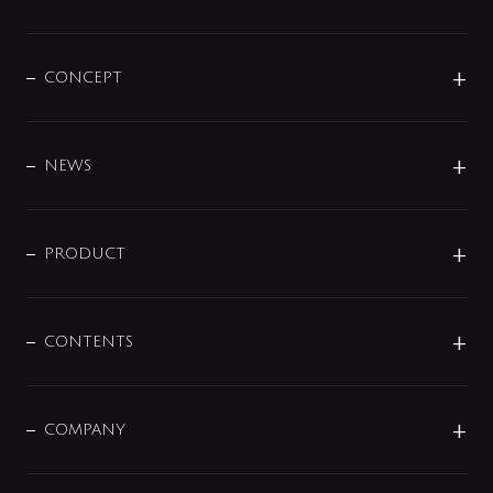
CONCEPT
BRAND
DESIGN
NEWS
ニュースリリース
商品に関して
PRODUCT
展示会
混合栓
企業情報
センサー・タッチ水栓
その他
CONTENTS
セットアイテム
MIZUBA（ミズバ）
予洗い水栓
プレパシュ＋
洗面器・手洗器
単水栓
COMPANY
みらいエコ住宅2026
事業について
シャワー
企業情報
インテリア・アクセサリー