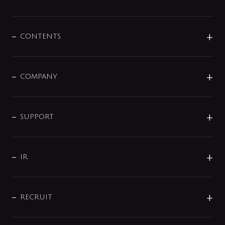
展示会
混合栓
企業情報
センサー・タッチ水栓
その他
CONTENTS
セットアイテム
MIZUBA（ミズバ）
予洗い水栓
プレパシュ＋
洗面器・手洗器
単水栓
COMPANY
みらいエコ住宅2026
事業について
シャワー
企業情報
インテリア・アクセサリー
SMART FINE BUBBLE
ORIGINAL GRAPHIC
企業理念
SUPPORT
分岐
コーポレートメッセージ
水栓部品
水まわり解決帖
サポート
CSR
バルブ
よくあるご質問
じぶんシャワーが見つかる
会社概要
シャワインフォ
IR
配管システム
お問い合わせ
沿革
配管部材
IENI
IR情報
サポートチャット
ブランド・グループ紹介
キッチン周辺用品
IRニュース
データダウンロード
RECRUIT
事業所案内
バス・空調周辺用品
経営情報
節湯水栓・節水水栓について
ショールーム
洗面周辺用品
採用情報
業績・財務情報
環境配慮バルブ登録制度について