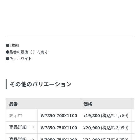
●2枚組
●品番の最後（ ）内実寸
●色：ホワイト
その他のバリエーション
品番
価格
J
表示中
W7850-700X1100
¥
19,800
(税込¥
21,780
)
49
商品詳細
W7850-750X1100
¥
20,900
(税込¥
22,990
)
49
商品詳細
W7850-750X1200
¥
22,000
(税込¥
24,200
)
49