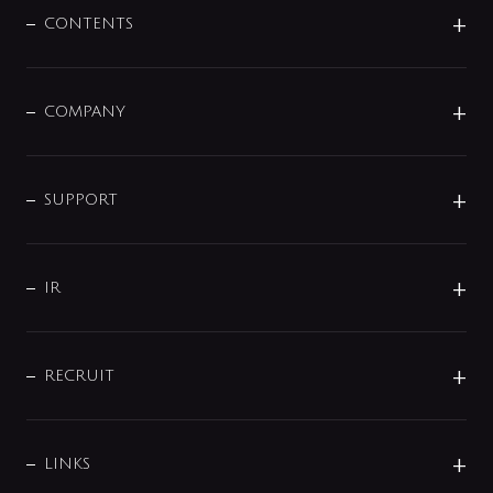
センサー・タッチ水栓
その他
CONTENTS
セットアイテム
MIZUBA（ミズバ）
予洗い水栓
プレパシュ＋
洗面器・手洗器
単水栓
COMPANY
みらいエコ住宅2026
事業について
シャワー
企業情報
インテリア・アクセサリー
SMART FINE BUBBLE
ORIGINAL GRAPHIC
企業理念
SUPPORT
分岐
コーポレートメッセージ
水栓部品
水まわり解決帖
サポート
CSR
バルブ
よくあるご質問
じぶんシャワーが見つかる
会社概要
シャワインフォ
IR
配管システム
お問い合わせ
沿革
配管部材
IENI
IR情報
サポートチャット
ブランド・グループ紹介
キッチン周辺用品
IRニュース
データダウンロード
RECRUIT
事業所案内
バス・空調周辺用品
経営情報
節湯水栓・節水水栓について
ショールーム
洗面周辺用品
採用情報
業績・財務情報
環境配慮バルブ登録制度について
水栓金具の製造工程
洗濯機周辺用品
募集要項
IRライブラリ
LINKS
みらいエコ住宅2026事業
トイレ周辺用品