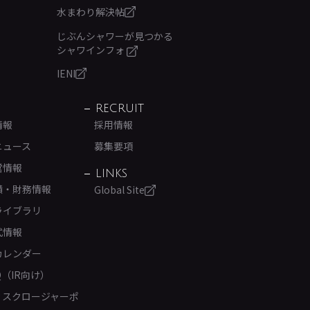
水まわり解決帖
じぶんシャワーが見つかる
シャワインフォ
IENI
RECRUIT
情報
採用情報
ニュース
募集要項
営情報
LINKS
績・財務情報
Global Site
ライブラリ
式情報
カレンダー
Q（IR向け）
ィスクロージャーポ