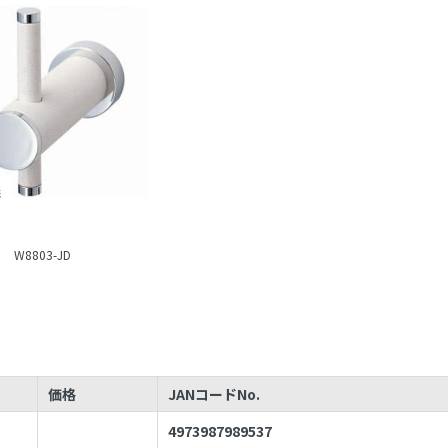
W8803-JD
価格
JANコードNo.
4973987989537