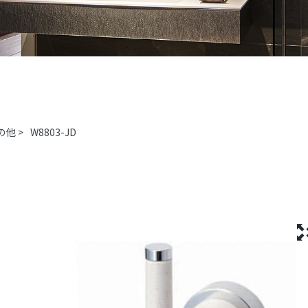
の他
>
W8803-JD