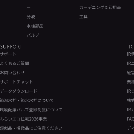
ー
ガーデニング周辺用品
分岐
工具
水栓部品
バルブ
SUPPORT
IR
サポート
IR
よくあるご質問
IR
お問い合わせ
経
サポートチャット
業
データダウンロード
IR
節湯水栓・節水水栓について
株
環境配慮バルブ登録制度について
IR
みらいエコ住宅2026事業
FA
類似品・模倣品にご注意ください
デ