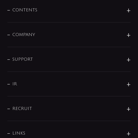
混合栓
企業情報
センサー・タッチ水栓
その他
CONTENTS
セットアイテム
MIZUBA（ミズバ）
予洗い水栓
プレパシュ＋
洗面器・手洗器
単水栓
COMPANY
みらいエコ住宅2026
事業について
シャワー
企業情報
インテリア・アクセサリー
SMART FINE BUBBLE
ORIGINAL GRAPHIC
企業理念
SUPPORT
分岐
コーポレートメッセージ
水栓部品
水まわり解決帖
サポート
CSR
バルブ
よくあるご質問
じぶんシャワーが見つかる
会社概要
シャワインフォ
IR
配管システム
お問い合わせ
沿革
配管部材
IENI
IR情報
サポートチャット
ブランド・グループ紹介
キッチン周辺用品
IRニュース
データダウンロード
RECRUIT
事業所案内
バス・空調周辺用品
経営情報
節湯水栓・節水水栓について
ショールーム
洗面周辺用品
採用情報
業績・財務情報
環境配慮バルブ登録制度について
水栓金具の製造工程
洗濯機周辺用品
募集要項
IRライブラリ
LINKS
みらいエコ住宅2026事業
トイレ周辺用品