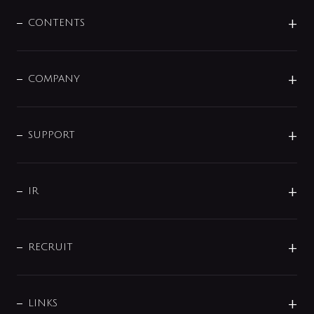
混合栓
企業情報
センサー・タッチ水栓
その他
CONTENTS
セットアイテム
MIZUBA（ミズバ）
予洗い水栓
プレパシュ＋
洗面器・手洗器
単水栓
COMPANY
みらいエコ住宅2026
事業について
シャワー
企業情報
インテリア・アクセサリー
SMART FINE BUBBLE
ORIGINAL GRAPHIC
企業理念
SUPPORT
分岐
コーポレートメッセージ
水栓部品
水まわり解決帖
サポート
CSR
バルブ
よくあるご質問
じぶんシャワーが見つかる
会社概要
シャワインフォ
IR
配管システム
お問い合わせ
沿革
配管部材
IENI
IR情報
サポートチャット
ブランド・グループ紹介
キッチン周辺用品
IRニュース
データダウンロード
RECRUIT
事業所案内
バス・空調周辺用品
経営情報
節湯水栓・節水水栓について
ショールーム
洗面周辺用品
採用情報
業績・財務情報
環境配慮バルブ登録制度について
水栓金具の製造工程
洗濯機周辺用品
募集要項
IRライブラリ
LINKS
みらいエコ住宅2026事業
トイレ周辺用品