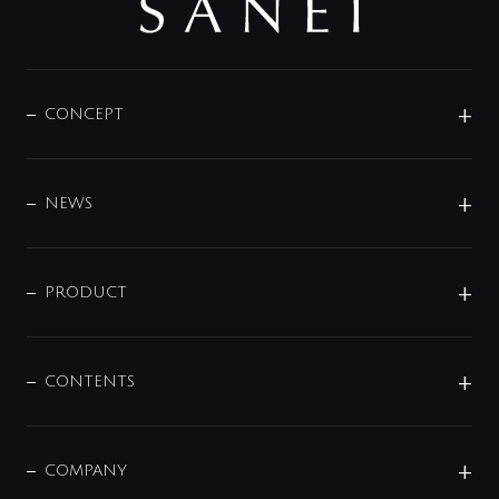
CONCEPT
BRAND
DESIGN
NEWS
ニュースリリース
商品に関して
PRODUCT
展示会
混合栓
企業情報
センサー・タッチ水栓
その他
CONTENTS
セットアイテム
MIZUBA（ミズバ）
予洗い水栓
プレパシュ＋
洗面器・手洗器
単水栓
COMPANY
みらいエコ住宅2026
事業について