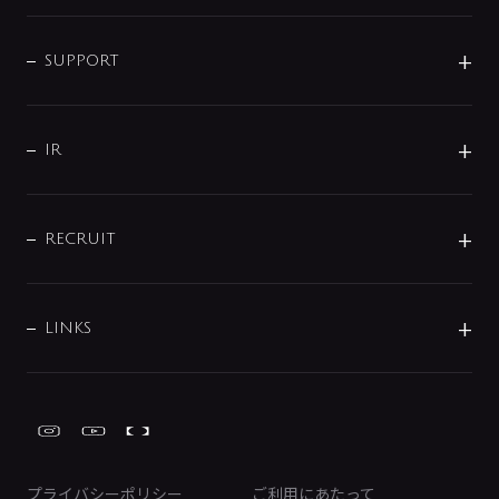
シャワー
企業情報
インテリア・アクセサリー
SMART FINE BUBBLE
ORIGINAL GRAPHIC
企業理念
SUPPORT
分岐
コーポレートメッセージ
水栓部品
水まわり解決帖
サポート
CSR
バルブ
よくあるご質問
じぶんシャワーが見つかる
会社概要
シャワインフォ
IR
配管システム
お問い合わせ
沿革
配管部材
IENI
IR情報
サポートチャット
ブランド・グループ紹介
キッチン周辺用品
IRニュース
データダウンロード
RECRUIT
事業所案内
バス・空調周辺用品
経営情報
節湯水栓・節水水栓について
ショールーム
洗面周辺用品
採用情報
業績・財務情報
環境配慮バルブ登録制度について
水栓金具の製造工程
洗濯機周辺用品
募集要項
IRライブラリ
LINKS
みらいエコ住宅2026事業
トイレ周辺用品
株式情報
類似品・模倣品にご注意ください
ガーデニング周辺用品
Global Site
IRカレンダー
工具
FAQ（IR向け）
ディスクロージャーポリシー
免責事項
プライバシーポリシー
ご利用にあたって