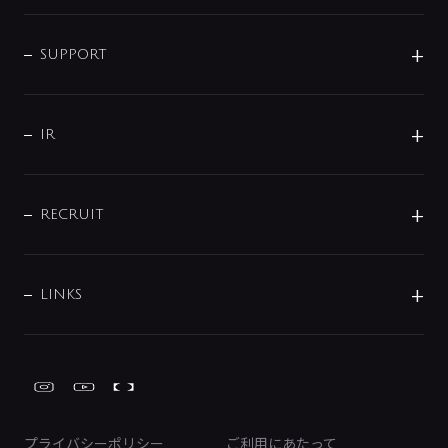
シャワー
企業情報
インテリア・アクセサリー
SMART FINE BUBBLE
ORIGINAL GRAPHIC
企業理念
SUPPORT
分岐
コーポレートメッセージ
水栓部品
水まわり解決帖
サポート
CSR
バルブ
よくあるご質問
じぶんシャワーが見つかる
会社概要
シャワインフォ
IR
配管システム
お問い合わせ
沿革
配管部材
IENI
IR情報
サポートチャット
ブランド・グループ紹介
キッチン周辺用品
IRニュース
データダウンロード
RECRUIT
事業所案内
バス・空調周辺用品
経営情報
節湯水栓・節水水栓について
ショールーム
洗面周辺用品
採用情報
業績・財務情報
環境配慮バルブ登録制度について
水栓金具の製造工程
洗濯機周辺用品
募集要項
IRライブラリ
LINKS
みらいエコ住宅2026事業
トイレ周辺用品
株式情報
類似品・模倣品にご注意ください
ガーデニング周辺用品
Global Site
IRカレンダー
工具
FAQ（IR向け）
ディスクロージャーポリシー
免責事項
プライバシーポリシー
ご利用にあたって