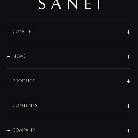
CONCEPT
BRAND
DESIGN
NEWS
ニュースリリース
商品に関して
PRODUCT
展示会
混合栓
企業情報
センサー・タッチ水栓
その他
CONTENTS
セットアイテム
MIZUBA（ミズバ）
予洗い水栓
プレパシュ＋
洗面器・手洗器
単水栓
COMPANY
みらいエコ住宅2026
事業について