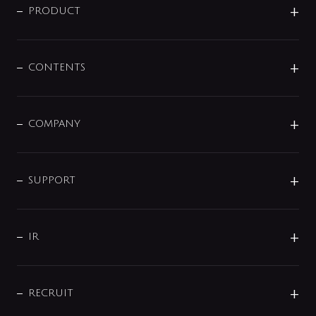
商品に関して
PRODUCT
展示会
混合栓
企業情報
センサー・タッチ水栓
その他
CONTENTS
セットアイテム
MIZUBA（ミズバ）
予洗い水栓
プレパシュ＋
洗面器・手洗器
単水栓
COMPANY
みらいエコ住宅2026
事業について
シャワー
企業情報
インテリア・アクセサリー
SMART FINE BUBBLE
ORIGINAL GRAPHIC
企業理念
SUPPORT
分岐
コーポレートメッセージ
水栓部品
水まわり解決帖
サポート
CSR
バルブ
よくあるご質問
じぶんシャワーが見つかる
会社概要
シャワインフォ
IR
配管システム
お問い合わせ
沿革
配管部材
IENI
IR情報
サポートチャット
ブランド・グループ紹介
キッチン周辺用品
IRニュース
データダウンロード
RECRUIT
事業所案内
バス・空調周辺用品
経営情報
節湯水栓・節水水栓について
ショールーム
洗面周辺用品