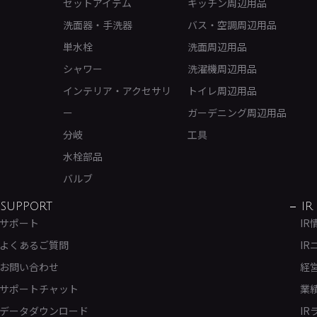
セットアイテム
キッチン周辺用品
洗面器・手洗器
バス・空調周辺用品
単水栓
洗面周辺用品
シャワー
洗濯機周辺用品
インテリア・アクセサリ
トイレ周辺用品
ー
ガーデニング周辺用品
分岐
工具
水栓部品
バルブ
SUPPORT
IR
サポート
IR
よくあるご質問
IR
お問い合わせ
経
サポートチャット
業
データダウンロード
IR