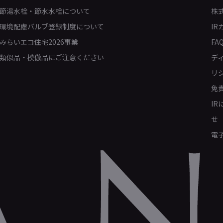
節湯水栓・節水水栓について
株
環境配慮バルブ登録制度について
IR
みらいエコ住宅2026事業
FA
類似品・模倣品にご注意ください
デ
リ
免
I
せ
電