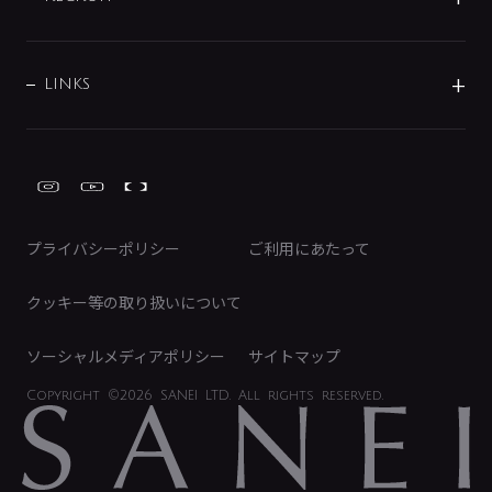
バス・空調周辺用品
経営情報
節湯水栓・節水水栓について
ショールーム
洗面周辺用品
採用情報
業績・財務情報
環境配慮バルブ登録制度について
水栓金具の製造工程
洗濯機周辺用品
募集要項
IRライブラリ
LINKS
みらいエコ住宅2026事業
トイレ周辺用品
株式情報
類似品・模倣品にご注意ください
ガーデニング周辺用品
Global Site
IRカレンダー
工具
FAQ（IR向け）
ディスクロージャーポリシー
免責事項
プライバシーポリシー
ご利用にあたって
IRに関するお問い合わせ
電子公告
クッキー等の取り扱いについて
ソーシャルメディアポリシー
サイトマップ
Copyright
©2026 SANEI LTD.
All rights reserved.