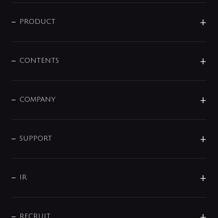
ニュースリリース
商品に関して
PRODUCT
展示会
混合栓
企業情報
センサー・タッチ水栓
その他
CONTENTS
セットアイテム
MIZUBA（ミズバ）
予洗い水栓
プレパシュ＋
洗面器・手洗器
単水栓
COMPANY
みらいエコ住宅2026
事業について
シャワー
企業情報
インテリア・アクセサリー
SMART FINE BUBBLE
ORIGINAL GRAPHIC
企業理念
SUPPORT
分岐
コーポレートメッセージ
水栓部品
水まわり解決帖
サポート
CSR
バルブ
よくあるご質問
じぶんシャワーが見つかる
会社概要
シャワインフォ
IR
配管システム
お問い合わせ
沿革
配管部材
IENI
IR情報
サポートチャット
ブランド・グループ紹介
キッチン周辺用品
IRニュース
データダウンロード
RECRUIT
事業所案内