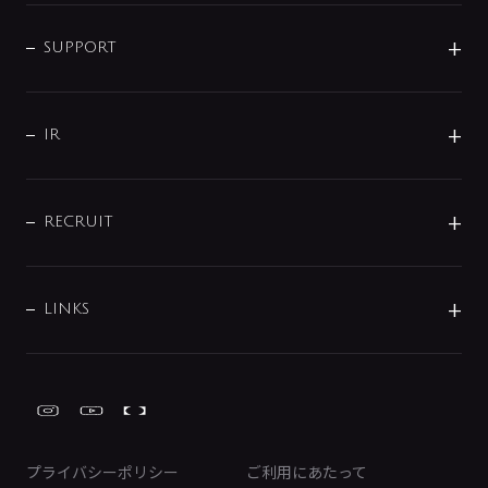
企業情報
インテリア・アクセサリー
SMART FINE BUBBLE
ORIGINAL GRAPHIC
企業理念
SUPPORT
分岐
コーポレートメッセージ
水栓部品
水まわり解決帖
サポート
CSR
バルブ
よくあるご質問
じぶんシャワーが見つかる
会社概要
シャワインフォ
IR
配管システム
お問い合わせ
沿革
配管部材
IENI
IR情報
サポートチャット
ブランド・グループ紹介
キッチン周辺用品
IRニュース
データダウンロード
RECRUIT
事業所案内
バス・空調周辺用品
経営情報
節湯水栓・節水水栓について
ショールーム
洗面周辺用品
採用情報
業績・財務情報
環境配慮バルブ登録制度について
水栓金具の製造工程
洗濯機周辺用品
募集要項
IRライブラリ
LINKS
みらいエコ住宅2026事業
トイレ周辺用品
株式情報
類似品・模倣品にご注意ください
ガーデニング周辺用品
Global Site
IRカレンダー
工具
FAQ（IR向け）
ディスクロージャーポリシー
免責事項
プライバシーポリシー
ご利用にあたって
IRに関するお問い合わせ