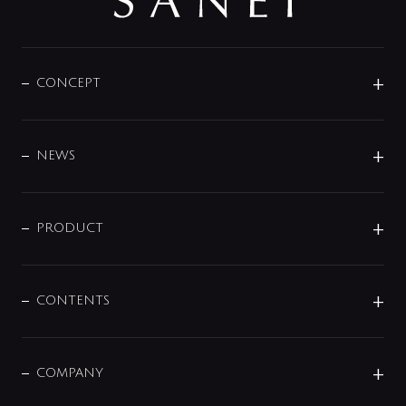
CONCEPT
BRAND
DESIGN
NEWS
ニュースリリース
商品に関して
PRODUCT
展示会
混合栓
企業情報
センサー・タッチ水栓
その他
CONTENTS
セットアイテム
MIZUBA（ミズバ）
予洗い水栓
プレパシュ＋
洗面器・手洗器
単水栓
COMPANY
みらいエコ住宅2026
事業について
シャワー