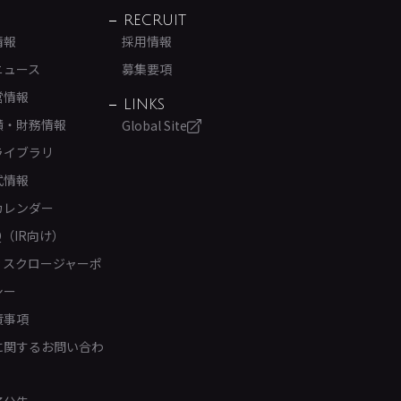
RECRUIT
情報
採用情報
ニュース
募集要項
営情報
LINKS
績・財務情報
Global Site
ライブラリ
式情報
カレンダー
Q（IR向け）
ィスクロージャーポ
シー
責事項
Rに関するお問い合わ