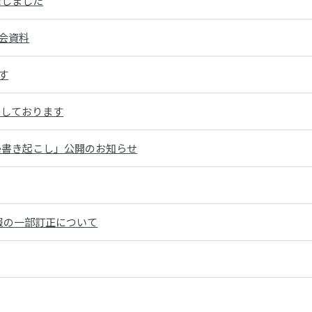
展いたしました
総会資料
ます
Aが参加しております
nce書き起こし」公開のお知らせ
情報の一部訂正について