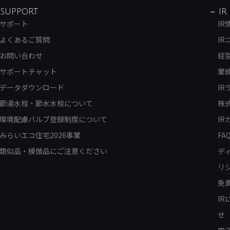
SUPPORT
IR
サポート
IR
よくあるご質問
IR
お問い合わせ
経
サポートチャット
業
データダウンロード
IR
節湯水栓・節水水栓について
株
環境配慮バルブ登録制度について
IR
みらいエコ住宅2026事業
FA
類似品・模倣品にご注意ください
デ
リ
免
I
せ