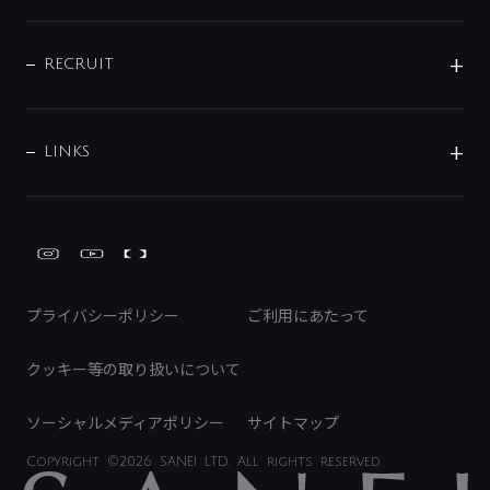
お問い合わせ
沿革
配管部材
IENI
IR情報
サポートチャット
ブランド・グループ紹介
キッチン周辺用品
IRニュース
データダウンロード
RECRUIT
事業所案内
バス・空調周辺用品
経営情報
節湯水栓・節水水栓について
ショールーム
洗面周辺用品
採用情報
業績・財務情報
環境配慮バルブ登録制度について
水栓金具の製造工程
洗濯機周辺用品
募集要項
IRライブラリ
LINKS
みらいエコ住宅2026事業
トイレ周辺用品
株式情報
類似品・模倣品にご注意ください
ガーデニング周辺用品
Global Site
IRカレンダー
工具
FAQ（IR向け）
ディスクロージャーポリシー
免責事項
プライバシーポリシー
ご利用にあたって
IRに関するお問い合わせ
電子公告
クッキー等の取り扱いについて
ソーシャルメディアポリシー
サイトマップ
Copyright
©2026 SANEI LTD.
All rights reserved.