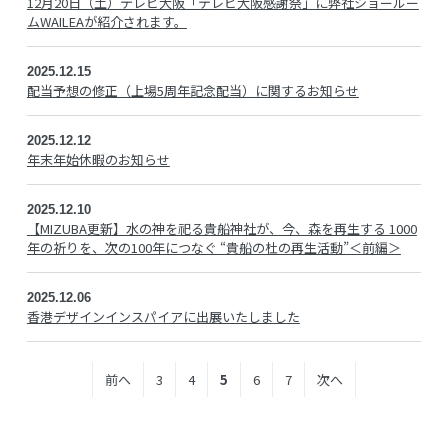
12月20日（土）テレビ大阪「テレビ大阪感謝祭」に弊社ショールー
ムWAILEAが紹介されます。
2025.12.15
配当予想の修正（上場5周年記念配当）に関するお知らせ
2025.12.12
年末年始休暇のお知らせ
2025.12.10
【MIZUBA更新】水の神を祀る貴船神社が、今、森を再生する 1000
年の祈りを、次の100年につなぐ “貴船の杜の再生活動”＜前編＞
2025.12.06
香港デザインインスパイアに出展いたしました
前へ
3
4
5
6
7
次へ