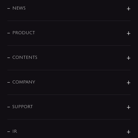
BRAND
DESIGN
NEWS
ニュースリリース
商品に関して
PRODUCT
展示会
混合栓
企業情報
センサー・タッチ水栓
その他
CONTENTS
セットアイテム
MIZUBA（ミズバ）
予洗い水栓
プレパシュ＋
洗面器・手洗器
単水栓
COMPANY
みらいエコ住宅2026
事業について
シャワー
企業情報
インテリア・アクセサリー
SMART FINE BUBBLE
ORIGINAL GRAPHIC
企業理念
SUPPORT
分岐
コーポレートメッセージ
水栓部品
水まわり解決帖
サポート
CSR
バルブ
よくあるご質問
じぶんシャワーが見つかる
会社概要
シャワインフォ
IR
配管システム