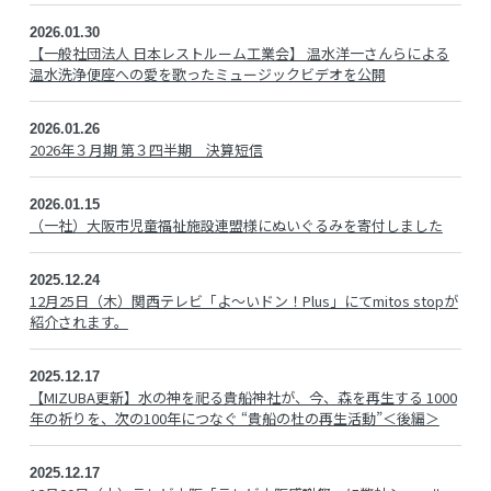
2026.01.30
【一般社団法人 日本レストルーム工業会】 温水洋一さんらによる
温水洗浄便座への愛を歌ったミュージックビデオを公開
2026.01.26
2026年３月期 第３四半期 決算短信
2026.01.15
（一社）大阪市児童福祉施設連盟様にぬいぐるみを寄付しました
2025.12.24
12月25日（木）関西テレビ「よ～いドン！Plus」にてmitos stopが
紹介されます。
2025.12.17
【MIZUBA更新】水の神を祀る貴船神社が、今、森を再生する 1000
年の祈りを、次の100年につなぐ “貴船の杜の再生活動”＜後編＞
2025.12.17