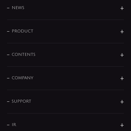
BRAND
DESIGN
NEWS
ニュースリリース
商品に関して
PRODUCT
展示会
混合栓
企業情報
センサー・タッチ水栓
その他
CONTENTS
セットアイテム
MIZUBA（ミズバ）
予洗い水栓
プレパシュ＋
洗面器・手洗器
単水栓
COMPANY
みらいエコ住宅2026
事業について
シャワー
企業情報
インテリア・アクセサリー
SMART FINE BUBBLE
ORIGINAL GRAPHIC
企業理念
SUPPORT
分岐
コーポレートメッセージ
水栓部品
水まわり解決帖
サポート
CSR
バルブ
よくあるご質問
じぶんシャワーが見つかる
会社概要
シャワインフォ
IR
配管システム