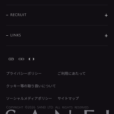
お問い合わせ
沿革
配管部材
IENI
IR情報
サポートチャット
ブランド・グループ紹介
キッチン周辺用品
IRニュース
データダウンロード
RECRUIT
事業所案内
バス・空調周辺用品
経営情報
節湯水栓・節水水栓について
ショールーム
洗面周辺用品
採用情報
業績・財務情報
環境配慮バルブ登録制度について
水栓金具の製造工程
洗濯機周辺用品
募集要項
IRライブラリ
LINKS
みらいエコ住宅2026事業
トイレ周辺用品
株式情報
類似品・模倣品にご注意ください
ガーデニング周辺用品
Global Site
IRカレンダー
工具
FAQ（IR向け）
ディスクロージャーポリシー
免責事項
プライバシーポリシー
ご利用にあたって
IRに関するお問い合わせ
電子公告
クッキー等の取り扱いについて
ソーシャルメディアポリシー
サイトマップ
Copyright
©2026 SANEI LTD.
All rights reserved.