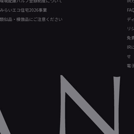
環境配慮バルブ登録制度について
IR
みらいエコ住宅2026事業
FA
類似品・模倣品にご注意ください
デ
リ
免
I
せ
電