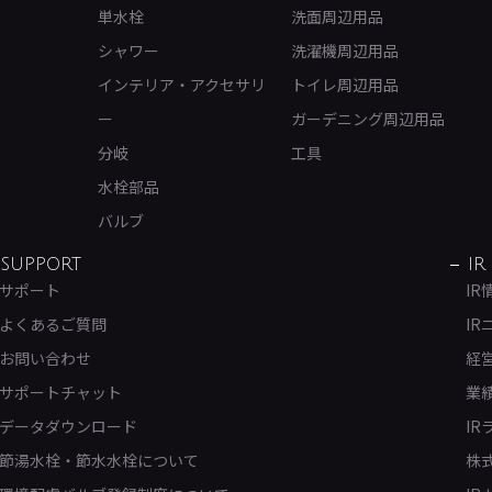
単水栓
洗面周辺用品
シャワー
洗濯機周辺用品
インテリア・アクセサリ
トイレ周辺用品
ー
ガーデニング周辺用品
分岐
工具
水栓部品
バルブ
SUPPORT
IR
サポート
IR
よくあるご質問
IR
お問い合わせ
経
サポートチャット
業
データダウンロード
IR
節湯水栓・節水水栓について
株