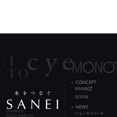
CONCEPT
BRAND
DESIGN
NEWS
Copyright
ニュースリリース
©2026 SANEI LTD.