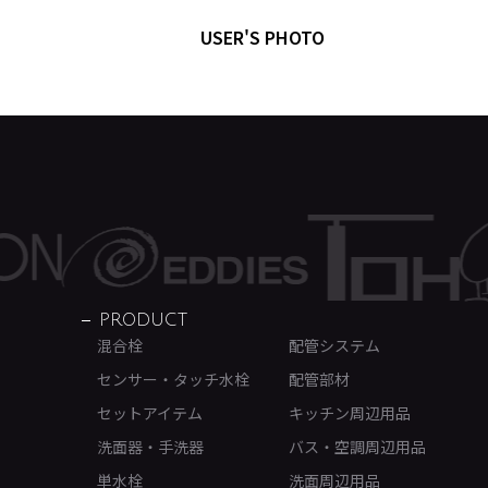
USER'S PHOTO
PRODUCT
混合栓
配管システム
センサー・タッチ水栓
配管部材
セットアイテム
キッチン周辺用品
洗面器・手洗器
バス・空調周辺用品
単水栓
洗面周辺用品