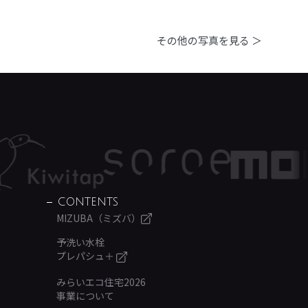
その他の写真を見る ＞
CONTENTS
MIZUBA（ミズバ）
予洗い水栓
プレパシュ＋
みらいエコ住宅2026
事業について