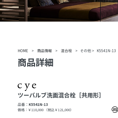
HOME
>
商品情報
>
混合栓
>
その他
>
K5541N-13
商品詳細
ツーバルブ洗面混合栓［共用形］
品番：
K5541N-13
価格：￥110,000
（税込￥121,000）