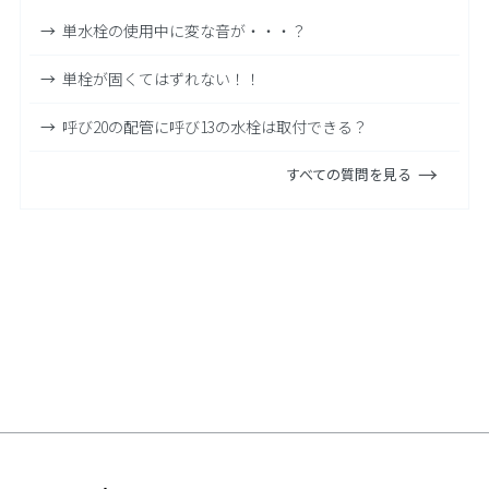
単水栓の使用中に変な音が・・・？
単栓が固くてはずれない！！
呼び20の配管に呼び13の水栓は取付できる？
すべての質問を見る