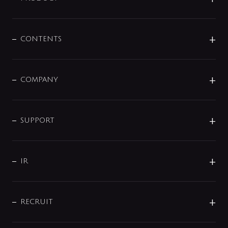
展示会
混合栓
企業情報
センサー・タッチ水栓
その他
CONTENTS
セットアイテム
MIZUBA（ミズバ）
予洗い水栓
プレパシュ＋
洗面器・手洗器
単水栓
COMPANY
みらいエコ住宅2026
事業について
シャワー
企業情報
インテリア・アクセサリー
SMART FINE BUBBLE
ORIGINAL GRAPHIC
企業理念
SUPPORT
分岐
コーポレートメッセージ
水栓部品
水まわり解決帖
サポート
CSR
バルブ
よくあるご質問
じぶんシャワーが見つかる
会社概要
シャワインフォ
IR
配管システム
お問い合わせ
沿革
配管部材
IENI
IR情報
サポートチャット
ブランド・グループ紹介
キッチン周辺用品
IRニュース
データダウンロード
RECRUIT
事業所案内
バス・空調周辺用品
経営情報
節湯水栓・節水水栓について
ショールーム
洗面周辺用品