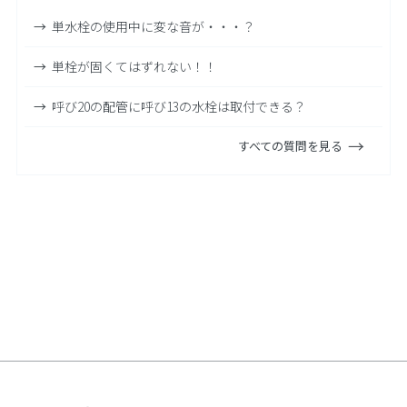
単水栓の使用中に変な音が・・・？
単栓が固くてはずれない！！
呼び20の配管に呼び13の水栓は取付できる？
すべての質問を見る