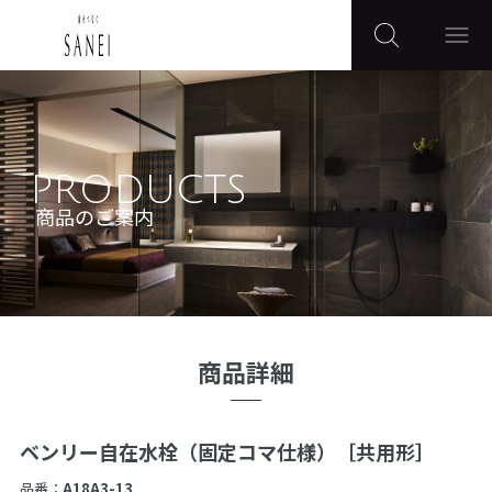
PRODUCTS
商品のご案内
商品詳細
ベンリー自在水栓（固定コマ仕様）［共用形］
品番：
A18A3-13