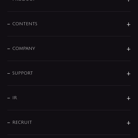
展示会
混合栓
企業情報
センサー・タッチ水栓
その他
CONTENTS
セットアイテム
MIZUBA（ミズバ）
予洗い水栓
プレパシュ＋
洗面器・手洗器
単水栓
COMPANY
みらいエコ住宅2026
事業について
シャワー
企業情報
インテリア・アクセサリー
SMART FINE BUBBLE
ORIGINAL GRAPHIC
企業理念
SUPPORT
分岐
コーポレートメッセージ
水栓部品
水まわり解決帖
サポート
CSR
バルブ
よくあるご質問
じぶんシャワーが見つかる
会社概要
シャワインフォ
IR
配管システム
お問い合わせ
沿革
配管部材
IENI
IR情報
サポートチャット
ブランド・グループ紹介
キッチン周辺用品
IRニュース
データダウンロード
RECRUIT
事業所案内
バス・空調周辺用品
経営情報
節湯水栓・節水水栓について
ショールーム
洗面周辺用品