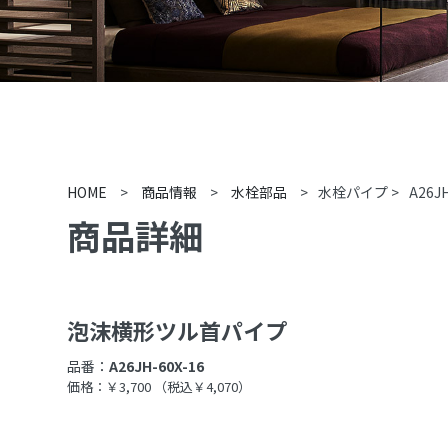
HOME
>
商品情報
>
水栓部品
>
水栓パイプ
>
A26J
商品詳細
泡沫横形ツル首パイプ
品番：
A26JH-60X-16
価格：￥3,700
（税込￥4,070）