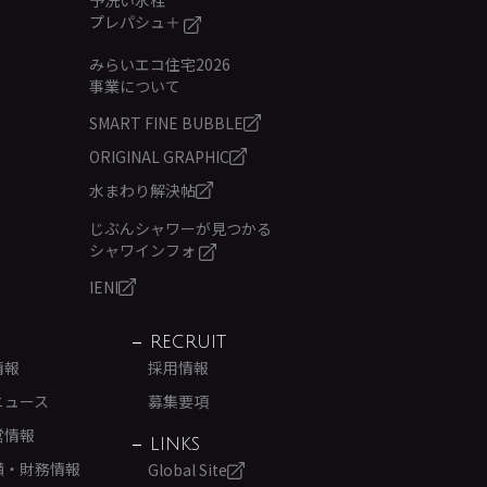
予洗い水栓
プレパシュ＋
みらいエコ住宅2026
事業について
SMART FINE BUBBLE
ORIGINAL GRAPHIC
水まわり解決帖
じぶんシャワーが見つかる
シャワインフォ
IENI
RECRUIT
情報
採用情報
ニュース
募集要項
営情報
LINKS
績・財務情報
Global Site