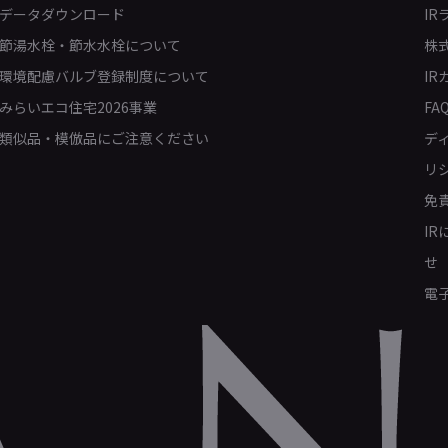
データダウンロード
IR
節湯水栓・節水水栓について
株
環境配慮バルブ登録制度について
IR
みらいエコ住宅2026事業
FA
類似品・模倣品にご注意ください
デ
リ
免
I
せ
電