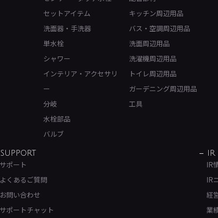
セットアイテム
キッチン周辺用品
洗面器・手洗器
バス・空調周辺用品
単水栓
洗面周辺用品
シャワー
洗濯機周辺用品
インテリア・アクセサリ
トイレ周辺用品
ー
ガーデニング周辺用品
分岐
工具
水栓部品
バルブ
SUPPORT
IR
サポート
IR
よくあるご質問
IR
お問い合わせ
経
サポートチャット
業