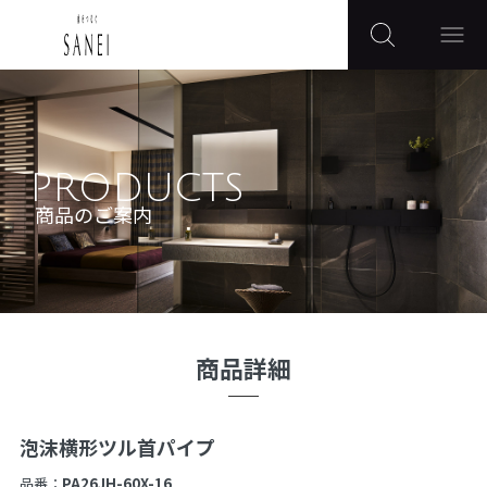
PRODUCTS
商品のご案内
商品詳細
泡沫横形ツル首パイプ
品番：
PA26JH-60X-16