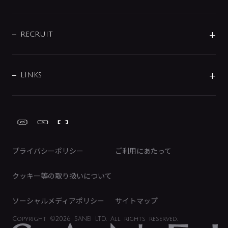
お問い合わせ
沿革
配管部材
IENI
IR情報
サポートチャット
ブランド・グループ紹介
キッチン周辺用品
IRニュース
データダウンロード
RECRUIT
事業所案内
バス・空調周辺用品
経営情報
節湯水栓・節水水栓について
ショールーム
洗面周辺用品
採用情報
業績・財務情報
環境配慮バルブ登録制度について
水栓金具の製造工程
洗濯機周辺用品
募集要項
IRライブラリ
LINKS
みらいエコ住宅2026事業
トイレ周辺用品
株式情報
類似品・模倣品にご注意ください
ガーデニング周辺用品
Global Site
IRカレンダー
工具
FAQ（IR向け）
ディスクロージャーポリシー
免責事項
プライバシーポリシー
ご利用にあたって
IRに関するお問い合わせ
電子公告
クッキー等の取り扱いについて
ソーシャルメディアポリシー
サイトマップ
Copyright
©2026 SANEI LTD.
All rights reserved.