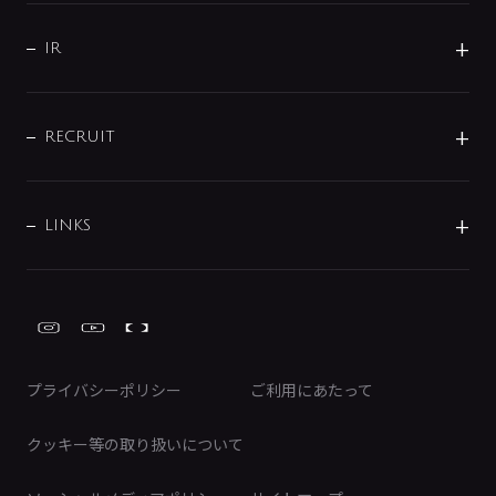
サポート
CSR
バルブ
よくあるご質問
じぶんシャワーが見つかる
会社概要
シャワインフォ
IR
配管システム
お問い合わせ
沿革
配管部材
IENI
IR情報
サポートチャット
ブランド・グループ紹介
キッチン周辺用品
IRニュース
データダウンロード
RECRUIT
事業所案内
バス・空調周辺用品
経営情報
節湯水栓・節水水栓について
ショールーム
洗面周辺用品
採用情報
業績・財務情報
環境配慮バルブ登録制度について
水栓金具の製造工程
洗濯機周辺用品
募集要項
IRライブラリ
LINKS
みらいエコ住宅2026事業
トイレ周辺用品
株式情報
類似品・模倣品にご注意ください
ガーデニング周辺用品
Global Site
IRカレンダー
工具
FAQ（IR向け）
ディスクロージャーポリシー
免責事項
プライバシーポリシー
ご利用にあたって
IRに関するお問い合わせ
電子公告
クッキー等の取り扱いについて