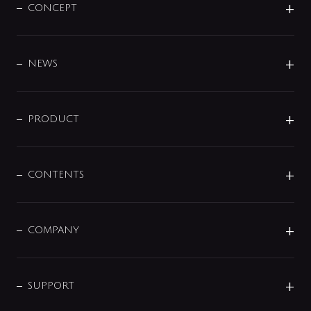
CONCEPT
BRAND
DESIGN
NEWS
ニュースリリース
商品に関して
PRODUCT
展示会
混合栓
企業情報
センサー・タッチ水栓
その他
CONTENTS
セットアイテム
MIZUBA（ミズバ）
予洗い水栓
プレパシュ＋
洗面器・手洗器
単水栓
COMPANY
みらいエコ住宅2026
事業について
シャワー
企業情報
インテリア・アクセサリー
SMART FINE BUBBLE
ORIGINAL GRAPHIC
企業理念
SUPPORT
分岐
コーポレートメッセージ
水栓部品
水まわり解決帖