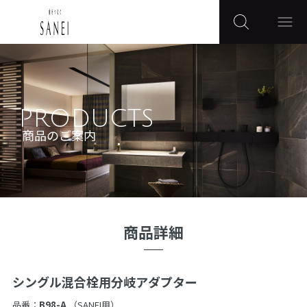
PRODUCTS
商品のご案内
商品詳細
シングル混合栓用分岐アダプター
品番：
B98-A
（SANEI用）