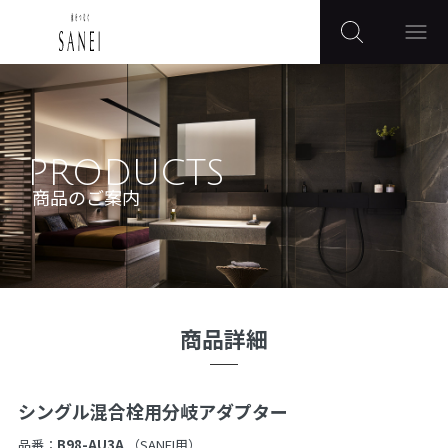
PRODUCTS
商品のご案内
商品詳細
シングル混合栓用分岐アダプター
品番：
B98-AU3A
（SANEI用）