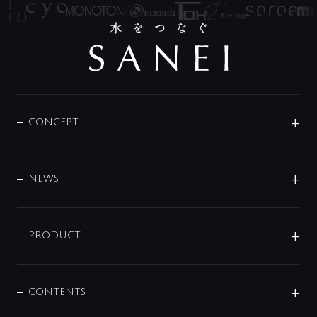
CONCEPT
BRAND
DESIGN
NEWS
ニュースリリース
商品に関して
PRODUCT
展示会
混合栓
企業情報
センサー・タッチ水栓
その他
CONTENTS
セットアイテム