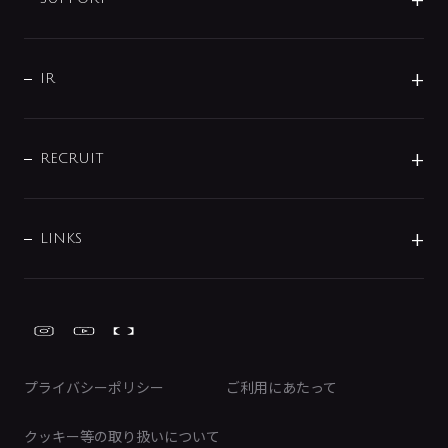
分岐
コーポレートメッセージ
水栓部品
水まわり解決帖
サポート
CSR
バルブ
よくあるご質問
じぶんシャワーが見つかる
会社概要
シャワインフォ
IR
配管システム
お問い合わせ
沿革
配管部材
IENI
IR情報
サポートチャット
ブランド・グループ紹介
キッチン周辺用品
IRニュース
データダウンロード
RECRUIT
事業所案内
バス・空調周辺用品
経営情報
節湯水栓・節水水栓について
ショールーム
洗面周辺用品
採用情報
業績・財務情報
環境配慮バルブ登録制度について
水栓金具の製造工程
洗濯機周辺用品
募集要項
IRライブラリ
LINKS
みらいエコ住宅2026事業
トイレ周辺用品
株式情報
類似品・模倣品にご注意ください
ガーデニング周辺用品
Global Site
IRカレンダー
工具
FAQ（IR向け）
ディスクロージャーポリシー
免責事項
プライバシーポリシー
ご利用にあたって
IRに関するお問い合わせ
電子公告
クッキー等の取り扱いについて