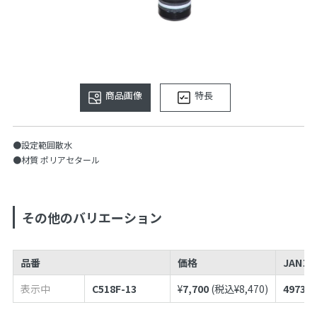
商品画像
特長
●設定範囲散水
●材質 ポリアセタール
その他のバリエーション
品番
価格
JANコ
表示中
C518F-13
¥
7,700
(税込¥
8,470
)
497398