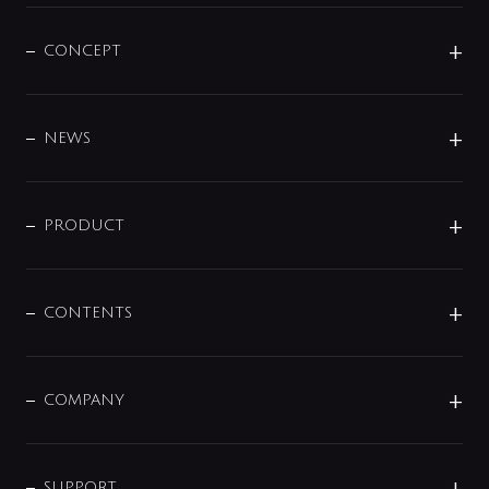
CONCEPT
BRAND
DESIGN
NEWS
ニュースリリース
商品に関して
PRODUCT
展示会
混合栓
企業情報
センサー・タッチ水栓
その他
CONTENTS
セットアイテム
MIZUBA（ミズバ）
予洗い水栓
プレパシュ＋
洗面器・手洗器
単水栓
COMPANY
みらいエコ住宅2026
事業について
シャワー
企業情報
インテリア・アクセサリー
SMART FINE BUBBLE
ORIGINAL GRAPHIC
企業理念
SUPPORT