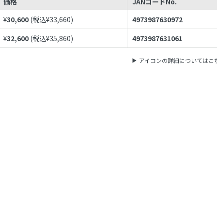
価格
JANコードNo.
¥
30,600
(税込¥
33,660
)
4973987630972
¥
32,600
(税込¥
35,860
)
4973987631061
アイコンの詳細についてはこ