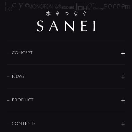
CONCEPT
BRAND
DESIGN
NEWS
ニュースリリース
商品に関して
PRODUCT
展示会
混合栓
企業情報
センサー・タッチ水栓
その他
CONTENTS
セットアイテム