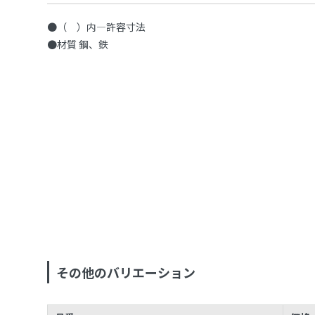
●（ ）内—許容寸法
●材質 鋼、鉄
その他のバリエーション