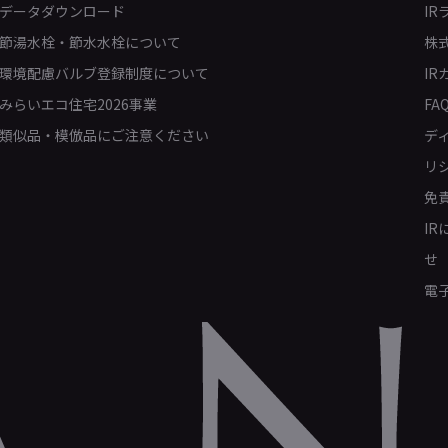
データダウンロード
IR
節湯水栓・節水水栓について
株
環境配慮バルブ登録制度について
IR
みらいエコ住宅2026事業
FA
類似品・模倣品にご注意ください
デ
リ
免
I
せ
電