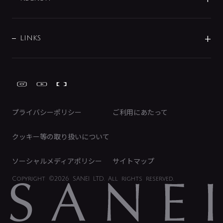
バス・空調周辺用品
経営情報
節湯水栓・節水水栓について
ショールーム
洗面周辺用品
採用情報
業績・財務情報
環境配慮バルブ登録制度について
水栓金具の製造工程
洗濯機周辺用品
募集要項
IRライブラリ
LINKS
みらいエコ住宅2026事業
トイレ周辺用品
株式情報
類似品・模倣品にご注意ください
ガーデニング周辺用品
Global Site
IRカレンダー
工具
FAQ（IR向け）
ディスクロージャーポリシー
免責事項
プライバシーポリシー
ご利用にあたって
IRに関するお問い合わせ
電子公告
クッキー等の取り扱いについて
ソーシャルメディアポリシー
サイトマップ
Copyright
©2026 SANEI LTD.
All rights reserved.