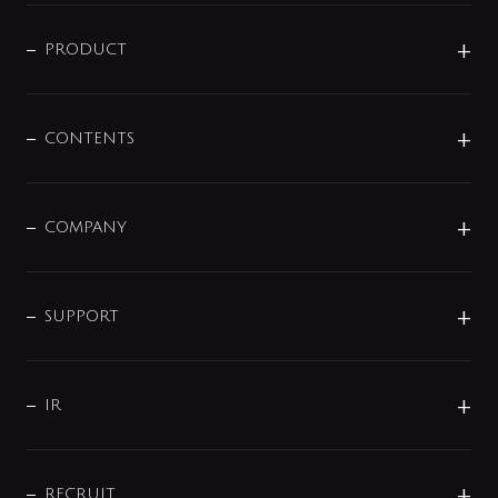
ニュースリリース
商品に関して
PRODUCT
展示会
混合栓
企業情報
センサー・タッチ水栓
その他
CONTENTS
セットアイテム
MIZUBA（ミズバ）
予洗い水栓
プレパシュ＋
洗面器・手洗器
単水栓
COMPANY
みらいエコ住宅2026
事業について
シャワー
企業情報
インテリア・アクセサリー
SMART FINE BUBBLE
ORIGINAL GRAPHIC
企業理念
SUPPORT
分岐
コーポレートメッセージ
水栓部品
水まわり解決帖
サポート
CSR
バルブ
よくあるご質問
じぶんシャワーが見つかる
会社概要
シャワインフォ
IR
配管システム
お問い合わせ
沿革
配管部材
IENI
IR情報
サポートチャット
ブランド・グループ紹介
キッチン周辺用品
IRニュース
データダウンロード
RECRUIT
事業所案内