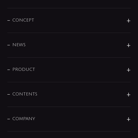
CONCEPT
BRAND
DESIGN
NEWS
ニュースリリース
商品に関して
PRODUCT
展示会
混合栓
企業情報
センサー・タッチ水栓
その他
CONTENTS
セットアイテム
MIZUBA（ミズバ）
予洗い水栓
プレパシュ＋
洗面器・手洗器
単水栓
COMPANY
みらいエコ住宅2026
事業について
シャワー
企業情報
インテリア・アクセサリー