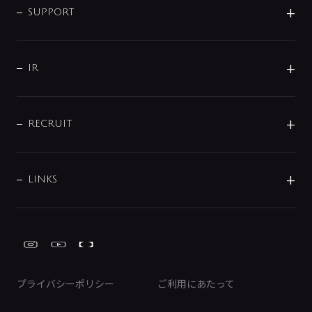
SMART FINE BUBBLE
ORIGINAL GRAPHIC
企業理念
SUPPORT
分岐
コーポレートメッセージ
水栓部品
水まわり解決帖
サポート
CSR
バルブ
よくあるご質問
じぶんシャワーが見つかる
会社概要
シャワインフォ
IR
配管システム
お問い合わせ
沿革
配管部材
IENI
IR情報
サポートチャット
ブランド・グループ紹介
キッチン周辺用品
IRニュース
データダウンロード
RECRUIT
事業所案内
バス・空調周辺用品
経営情報
節湯水栓・節水水栓について
ショールーム
洗面周辺用品
採用情報
業績・財務情報
環境配慮バルブ登録制度について
水栓金具の製造工程
洗濯機周辺用品
募集要項
IRライブラリ
LINKS
みらいエコ住宅2026事業
トイレ周辺用品
株式情報
類似品・模倣品にご注意ください
ガーデニング周辺用品
Global Site
IRカレンダー
工具
FAQ（IR向け）
ディスクロージャーポリシー
免責事項
プライバシーポリシー
ご利用にあたって
IRに関するお問い合わせ