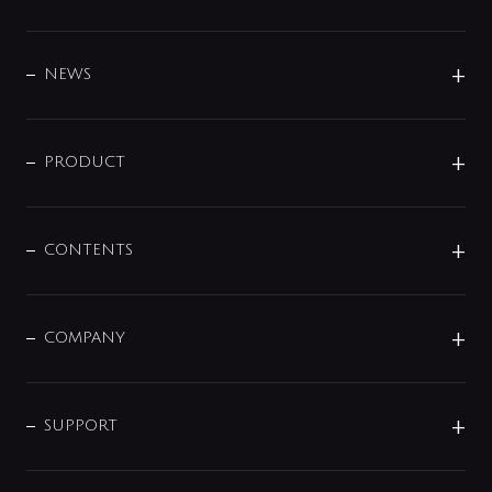
BRAND
DESIGN
NEWS
ニュースリリース
商品に関して
PRODUCT
展示会
混合栓
企業情報
センサー・タッチ水栓
その他
CONTENTS
セットアイテム
MIZUBA（ミズバ）
予洗い水栓
プレパシュ＋
洗面器・手洗器
単水栓
COMPANY
みらいエコ住宅2026
事業について
シャワー
企業情報
インテリア・アクセサリー
SMART FINE BUBBLE
ORIGINAL GRAPHIC
企業理念
SUPPORT
分岐
コーポレートメッセージ
水栓部品
水まわり解決帖
サポート
CSR
バルブ