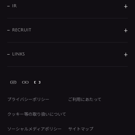
よくあるご質問
じぶんシャワーが見つかる
会社概要
シャワインフォ
IR
配管システム
お問い合わせ
沿革
配管部材
IENI
IR情報
サポートチャット
ブランド・グループ紹介
キッチン周辺用品
IRニュース
データダウンロード
RECRUIT
事業所案内
バス・空調周辺用品
経営情報
節湯水栓・節水水栓について
ショールーム
洗面周辺用品
採用情報
業績・財務情報
環境配慮バルブ登録制度について
水栓金具の製造工程
洗濯機周辺用品
募集要項
IRライブラリ
LINKS
みらいエコ住宅2026事業
トイレ周辺用品
株式情報
類似品・模倣品にご注意ください
ガーデニング周辺用品
Global Site
IRカレンダー
工具
FAQ（IR向け）
ディスクロージャーポリシー
免責事項
プライバシーポリシー
ご利用にあたって
IRに関するお問い合わせ
電子公告
クッキー等の取り扱いについて
ソーシャルメディアポリシー
サイトマップ