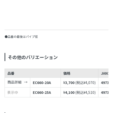
●品番の最後はパイプ径
その他のバリエーション
品番
価格
JANコ
商品詳細
EC660-20A
¥
3,700
(税込¥
4,070
)
497398
表示中
EC660-25A
¥
4,100
(税込¥
4,510
)
497398