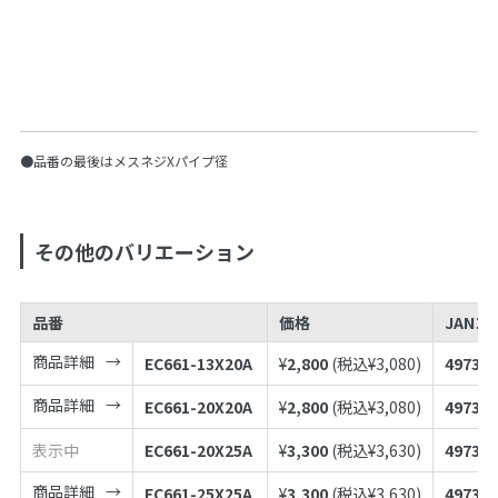
●品番の最後はメスネジXパイプ径
その他のバリエーション
品番
価格
JANコ
商品詳細
EC661-13X20A
¥
2,800
(税込¥
3,080
)
497398
商品詳細
EC661-20X20A
¥
2,800
(税込¥
3,080
)
497398
表示中
EC661-20X25A
¥
3,300
(税込¥
3,630
)
497398
商品詳細
EC661-25X25A
¥
3,300
(税込¥
3,630
)
497398