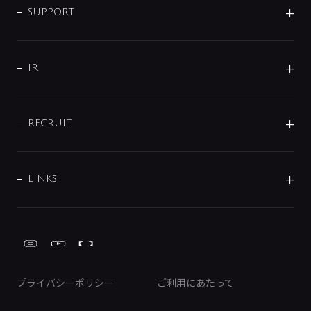
SMART FINE BUBBLE
ORIGINAL GRAPHIC
企業理念
SUPPORT
分岐
コーポレートメッセージ
水栓部品
水まわり解決帖
サポート
CSR
バルブ
よくあるご質問
じぶんシャワーが見つかる
会社概要
シャワインフォ
IR
配管システム
お問い合わせ
沿革
配管部材
IENI
IR情報
サポートチャット
ブランド・グループ紹介
キッチン周辺用品
IRニュース
データダウンロード
RECRUIT
事業所案内
バス・空調周辺用品
経営情報
節湯水栓・節水水栓について
ショールーム
洗面周辺用品
採用情報
業績・財務情報
環境配慮バルブ登録制度について
水栓金具の製造工程
洗濯機周辺用品
募集要項
IRライブラリ
LINKS
みらいエコ住宅2026事業
トイレ周辺用品
株式情報
類似品・模倣品にご注意ください
ガーデニング周辺用品
Global Site
IRカレンダー
工具
FAQ（IR向け）
ディスクロージャーポリシー
免責事項
プライバシーポリシー
ご利用にあたって
IRに関するお問い合わせ