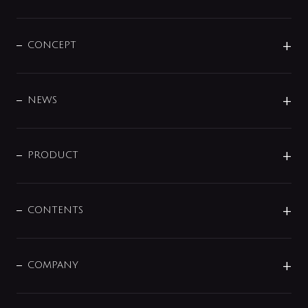
CONCEPT
BRAND
DESIGN
NEWS
ニュースリリース
商品に関して
PRODUCT
展示会
混合栓
企業情報
センサー・タッチ水栓
その他
CONTENTS
セットアイテム
MIZUBA（ミズバ）
予洗い水栓
プレパシュ＋
洗面器・手洗器
単水栓
COMPANY
みらいエコ住宅2026
事業について
シャワー
企業情報
インテリア・アクセサリー