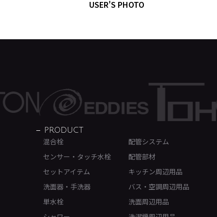
USER'S PHOTO
PRODUCT
混合栓
配管システム
センサー・タッチ水栓
配管部材
セットアイテム
キッチン周辺用品
洗面器・手洗器
バス・空調周辺用品
単水栓
洗面周辺用品
シャワー
洗濯機周辺用品