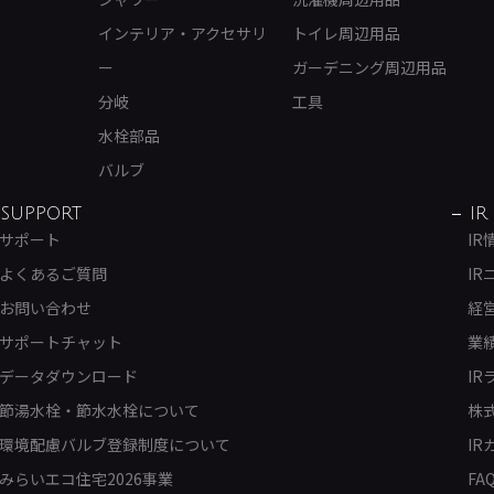
インテリア・アクセサリ
トイレ周辺用品
ー
ガーデニング周辺用品
分岐
工具
水栓部品
バルブ
SUPPORT
IR
サポート
IR
よくあるご質問
IR
お問い合わせ
経
サポートチャット
業
データダウンロード
IR
節湯水栓・節水水栓について
株
環境配慮バルブ登録制度について
IR
みらいエコ住宅2026事業
FA