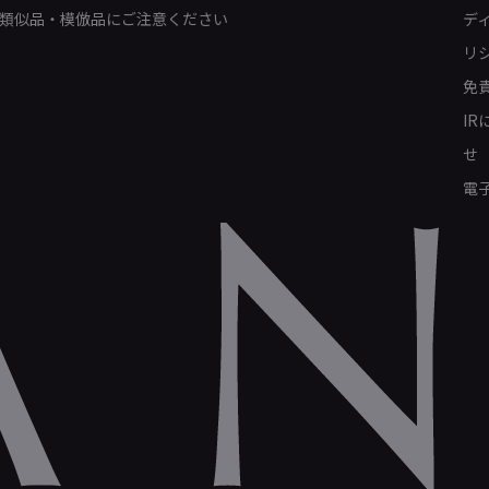
類似品・模倣品にご注意ください
デ
リ
免
I
せ
電