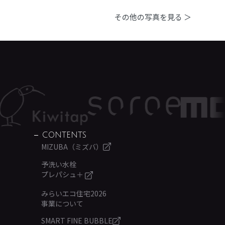
その他の写真を見る ＞
CONTENTS
MIZUBA（ミズバ）
予洗い水栓
プレパシュ＋
みらいエコ住宅2026
事業について
SMART FINE BUBBLE