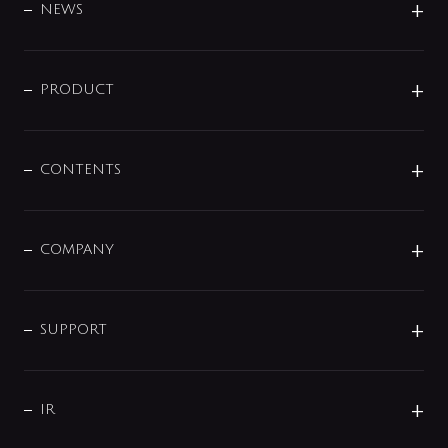
DESIGN
NEWS
ニュースリリース
商品に関して
PRODUCT
展示会
混合栓
企業情報
センサー・タッチ水栓
その他
CONTENTS
セットアイテム
MIZUBA（ミズバ）
予洗い水栓
プレパシュ＋
洗面器・手洗器
単水栓
COMPANY
みらいエコ住宅2026
事業について
シャワー
企業情報
インテリア・アクセサリー
SMART FINE BUBBLE
ORIGINAL GRAPHIC
企業理念
SUPPORT
分岐
コーポレートメッセージ
水栓部品
水まわり解決帖
サポート
CSR
バルブ
よくあるご質問
じぶんシャワーが見つかる
会社概要
シャワインフォ
IR
配管システム
お問い合わせ
沿革
配管部材