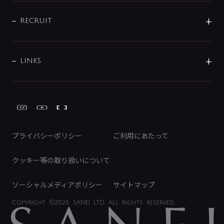
IENI
IR情報
サポートチャット
ブランド・グループ紹介
キッチン周辺用品
IRニュース
データダウンロード
RECRUIT
事業所案内
バス・空調周辺用品
経営情報
節湯水栓・節水水栓について
ショールーム
洗面周辺用品
採用情報
業績・財務情報
環境配慮バルブ登録制度について
水栓金具の製造工程
洗濯機周辺用品
募集要項
IRライブラリ
LINKS
みらいエコ住宅2026事業
トイレ周辺用品
株式情報
類似品・模倣品にご注意ください
ガーデニング周辺用品
Global Site
IRカレンダー
工具
FAQ（IR向け）
ディスクロージャーポリシー
免責事項
プライバシーポリシー
ご利用にあたって
IRに関するお問い合わせ
電子公告
クッキー等の取り扱いについて
ソーシャルメディアポリシー
サイトマップ
Copyright
©2026 SANEI LTD.
All rights reserved.