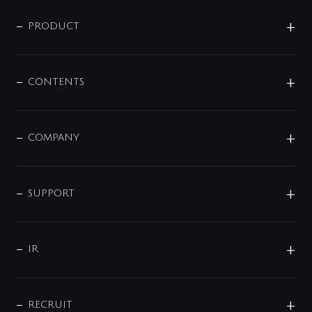
ニュースリリース
商品に関して
PRODUCT
展示会
混合栓
企業情報
センサー・タッチ水栓
その他
CONTENTS
セットアイテム
MIZUBA（ミズバ）
予洗い水栓
プレパシュ＋
洗面器・手洗器
単水栓
COMPANY
みらいエコ住宅2026
事業について
シャワー
企業情報
インテリア・アクセサリー
SMART FINE BUBBLE
ORIGINAL GRAPHIC
企業理念
SUPPORT
分岐
コーポレートメッセージ
水栓部品
水まわり解決帖
サポート
CSR
バルブ
よくあるご質問
じぶんシャワーが見つかる
会社概要
シャワインフォ
IR
配管システム
お問い合わせ
沿革
配管部材
IENI
IR情報
サポートチャット
ブランド・グループ紹介
キッチン周辺用品
IRニュース
データダウンロード
RECRUIT
事業所案内
バス・空調周辺用品