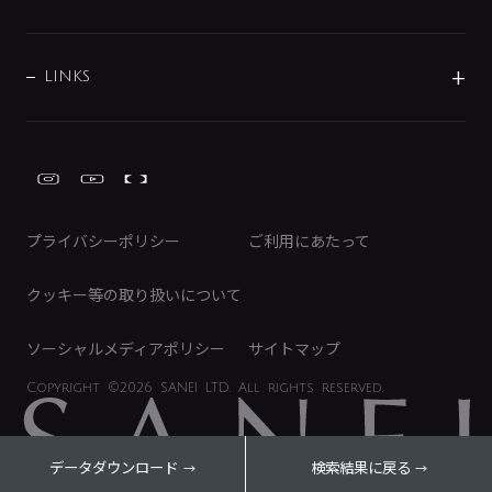
経営情報
節湯水栓・節水水栓について
ショールーム
洗面周辺用品
採用情報
業績・財務情報
環境配慮バルブ登録制度について
水栓金具の製造工程
洗濯機周辺用品
募集要項
IRライブラリ
LINKS
みらいエコ住宅2026事業
トイレ周辺用品
株式情報
類似品・模倣品にご注意ください
ガーデニング周辺用品
Global Site
IRカレンダー
工具
FAQ（IR向け）
ディスクロージャーポリシー
免責事項
プライバシーポリシー
ご利用にあたって
IRに関するお問い合わせ
電子公告
クッキー等の取り扱いについて
ソーシャルメディアポリシー
サイトマップ
Copyright
©2026 SANEI LTD.
All rights reserved.
データダウンロード
検索結果に戻る