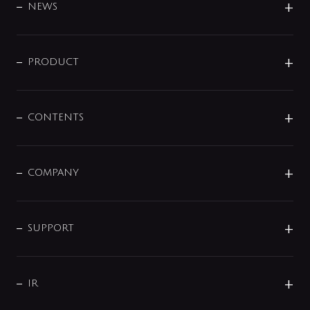
DESIGN
NEWS
ニュースリリース
商品に関して
PRODUCT
展示会
混合栓
企業情報
センサー・タッチ水栓
その他
CONTENTS
セットアイテム
MIZUBA（ミズバ）
予洗い水栓
プレパシュ＋
洗面器・手洗器
単水栓
COMPANY
みらいエコ住宅2026
事業について
シャワー
企業情報
インテリア・アクセサリー
SMART FINE BUBBLE
ORIGINAL GRAPHIC
企業理念
SUPPORT
分岐
コーポレートメッセージ
水栓部品
水まわり解決帖
サポート
CSR
バルブ
よくあるご質問
じぶんシャワーが見つかる
会社概要
シャワインフォ
IR
配管システム
お問い合わせ
沿革
配管部材