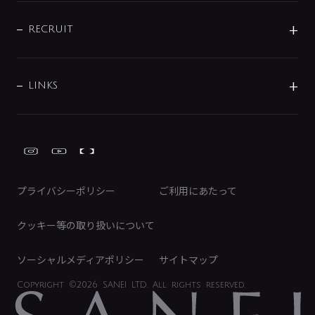
IENI
IR情報
サポートチャット
ブランド・グループ紹介
キッチン周辺用品
IRニュース
データダウンロード
RECRUIT
事業所案内
バス・空調周辺用品
経営情報
節湯水栓・節水水栓について
ショールーム
洗面周辺用品
採用情報
業績・財務情報
環境配慮バルブ登録制度について
水栓金具の製造工程
洗濯機周辺用品
募集要項
IRライブラリ
LINKS
みらいエコ住宅2026事業
トイレ周辺用品
株式情報
類似品・模倣品にご注意ください
ガーデニング周辺用品
Global Site
IRカレンダー
工具
FAQ（IR向け）
ディスクロージャーポリシー
免責事項
プライバシーポリシー
ご利用にあたって
IRに関するお問い合わせ
電子公告
クッキー等の取り扱いについて
ソーシャルメディアポリシー
サイトマップ
Copyright
©2026 SANEI LTD.
All rights reserved.