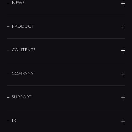
DESIGN
NEWS
ニュースリリース
商品に関して
PRODUCT
展示会
混合栓
企業情報
センサー・タッチ水栓
その他
CONTENTS
セットアイテム
MIZUBA（ミズバ）
予洗い水栓
プレパシュ＋
洗面器・手洗器
単水栓
COMPANY
みらいエコ住宅2026
事業について
シャワー
企業情報
インテリア・アクセサリー
SMART FINE BUBBLE
ORIGINAL GRAPHIC
企業理念
SUPPORT
分岐
コーポレートメッセージ
水栓部品
水まわり解決帖
サポート
CSR
バルブ
よくあるご質問
じぶんシャワーが見つかる
会社概要
シャワインフォ
IR
配管システム
お問い合わせ
沿革
配管部材