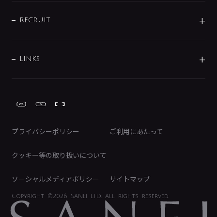
IENI
IR情報
サポートチャット
ブランド・グループ紹介
キッチン周辺用品
IRニュース
データダウンロード
RECRUIT
事業所案内
バス・空調周辺用品
経営情報
節湯水栓・節水水栓について
ショールーム
洗面周辺用品
採用情報
業績・財務情報
環境配慮バルブ登録制度について
水栓金具の製造工程
洗濯機周辺用品
募集要項
IRライブラリ
LINKS
みらいエコ住宅2026事業
トイレ周辺用品
株式情報
類似品・模倣品にご注意ください
ガーデニング周辺用品
Global Site
IRカレンダー
工具
FAQ（IR向け）
ディスクロージャーポリシー
免責事項
プライバシーポリシー
ご利用にあたって
IRに関するお問い合わせ
電子公告
クッキー等の取り扱いについて
ソーシャルメディアポリシー
サイトマップ
Copyright
©2026 SANEI LTD.
All rights reserved.