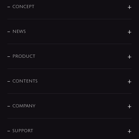
CONCEPT
BRAND
DESIGN
NEWS
ニュースリリース
商品に関して
PRODUCT
展示会
混合栓
企業情報
センサー・タッチ水栓
その他
CONTENTS
セットアイテム
MIZUBA（ミズバ）
予洗い水栓
プレパシュ＋
洗面器・手洗器
単水栓
COMPANY
みらいエコ住宅2026
事業について
シャワー
企業情報
インテリア・アクセサリー
SMART FINE BUBBLE
ORIGINAL GRAPHIC
企業理念
SUPPORT
分岐