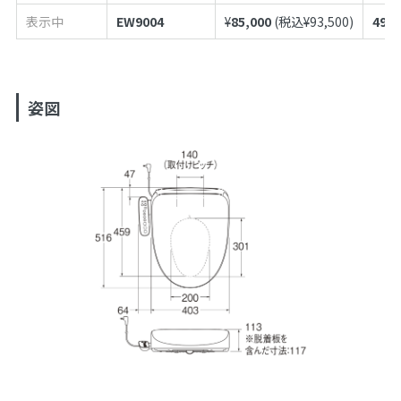
表示中
EW9004
¥
85,000
(税込¥
93,500
)
4973
姿図