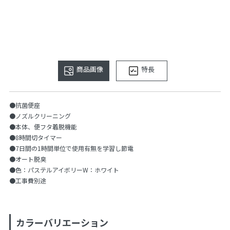
商品画像
特長
●抗菌便座
●ノズルクリーニング
●本体、便フタ着脱機能
●8時間切タイマー
●7日間の1時間単位で使用有無を学習し節電
●オート脱臭
●色：パステルアイボリーW：ホワイト
●工事費別途
カラーバリエーション