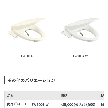
EW9004
EW9004-W
その他のバリエーション
品番
価格
JAN
商品詳細
EW9004-W
¥
85,000
(税込¥
93,500
)
4973