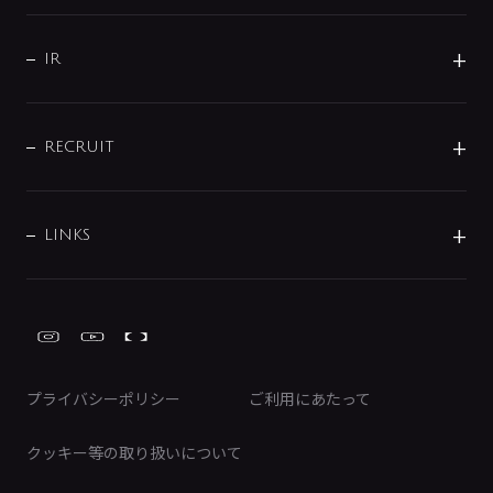
コーポレートメッセージ
水栓部品
水まわり解決帖
サポート
CSR
バルブ
よくあるご質問
じぶんシャワーが見つかる
会社概要
シャワインフォ
IR
配管システム
お問い合わせ
沿革
配管部材
IENI
IR情報
サポートチャット
ブランド・グループ紹介
キッチン周辺用品
IRニュース
データダウンロード
RECRUIT
事業所案内
バス・空調周辺用品
経営情報
節湯水栓・節水水栓について
ショールーム
洗面周辺用品
採用情報
業績・財務情報
環境配慮バルブ登録制度について
水栓金具の製造工程
洗濯機周辺用品
募集要項
IRライブラリ
LINKS
みらいエコ住宅2026事業
トイレ周辺用品
株式情報
類似品・模倣品にご注意ください
ガーデニング周辺用品
Global Site
IRカレンダー
工具
FAQ（IR向け）
ディスクロージャーポリシー
免責事項
プライバシーポリシー
ご利用にあたって
IRに関するお問い合わせ
電子公告
クッキー等の取り扱いについて