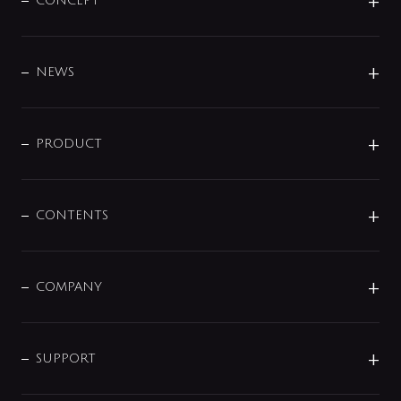
CONCEPT
BRAND
DESIGN
NEWS
ニュースリリース
商品に関して
PRODUCT
展示会
混合栓
企業情報
センサー・タッチ水栓
その他
CONTENTS
セットアイテム
MIZUBA（ミズバ）
予洗い水栓
プレパシュ＋
洗面器・手洗器
単水栓
COMPANY
みらいエコ住宅2026
事業について
シャワー
企業情報
インテリア・アクセサリー
SMART FINE BUBBLE
ORIGINAL GRAPHIC
企業理念
SUPPORT
分岐
コーポレートメッセージ
水栓部品
水まわり解決帖