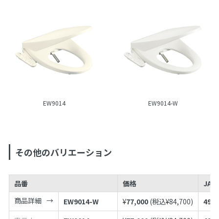
EW9014
EW9014-W
その他のバリエーション
品番
価格
JAN
商品詳細
EW9014-W
¥
77,000
(税込¥
84,700
)
4973