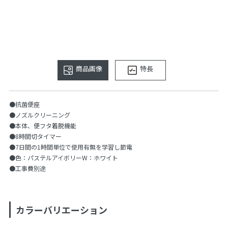
商品画像
特長
●抗菌便座
●ノズルクリーニング
●本体、便フタ着脱機能
●8時間切タイマー
●7日間の1時間単位で使用有無を学習し節電
●色：パステルアイボリーW：ホワイト
●工事費別途
カラーバリエーション