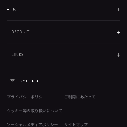
サポート
CSR
バルブ
よくあるご質問
じぶんシャワーが見つかる
会社概要
シャワインフォ
IR
配管システム
お問い合わせ
沿革
配管部材
IENI
IR情報
サポートチャット
ブランド・グループ紹介
キッチン周辺用品
IRニュース
データダウンロード
RECRUIT
事業所案内
バス・空調周辺用品
経営情報
節湯水栓・節水水栓について
ショールーム
洗面周辺用品
採用情報
業績・財務情報
環境配慮バルブ登録制度について
水栓金具の製造工程
洗濯機周辺用品
募集要項
IRライブラリ
LINKS
みらいエコ住宅2026事業
トイレ周辺用品
株式情報
類似品・模倣品にご注意ください
ガーデニング周辺用品
Global Site
IRカレンダー
工具
FAQ（IR向け）
ディスクロージャーポリシー
免責事項
プライバシーポリシー
ご利用にあたって
IRに関するお問い合わせ
電子公告
クッキー等の取り扱いについて
ソーシャルメディアポリシー
サイトマップ