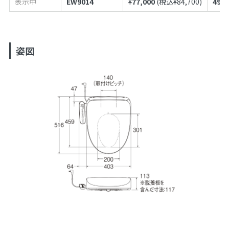
表示中
EW9014
¥
77,000
(税込¥
84,700
)
4973
姿図