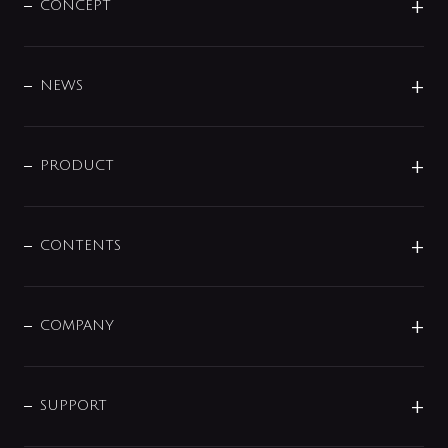
CONCEPT
BRAND
DESIGN
NEWS
ニュースリリース
商品に関して
PRODUCT
展示会
混合栓
企業情報
センサー・タッチ水栓
その他
CONTENTS
セットアイテム
MIZUBA（ミズバ）
予洗い水栓
プレパシュ＋
洗面器・手洗器
単水栓
COMPANY
みらいエコ住宅2026
事業について
シャワー
企業情報
インテリア・アクセサリー
SMART FINE BUBBLE
ORIGINAL GRAPHIC
企業理念
SUPPORT
分岐
コーポレートメッセージ
水栓部品
水まわり解決帖