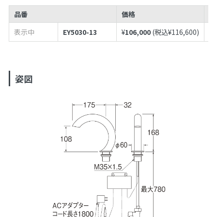
品番
価格
J
表示中
EY5030-13
¥
106,000
(税込¥
116,600
)
49
姿図