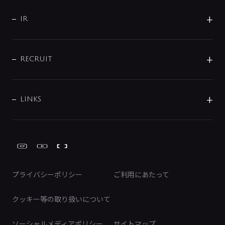
サポート
CSR
バルブ
よくあるご質問
じぶんシャワーが見つかる
会社概要
シャワインフォ
IR
配管システム
お問い合わせ
沿革
配管部材
IENI
IR情報
サポートチャット
ブランド・グループ紹介
キッチン周辺用品
IRニュース
データダウンロード
RECRUIT
事業所案内
バス・空調周辺用品
経営情報
節湯水栓・節水水栓について
ショールーム
洗面周辺用品
採用情報
業績・財務情報
環境配慮バルブ登録制度について
水栓金具の製造工程
洗濯機周辺用品
募集要項
IRライブラリ
LINKS
みらいエコ住宅2026事業
トイレ周辺用品
株式情報
類似品・模倣品にご注意ください
ガーデニング周辺用品
Global Site
IRカレンダー
工具
FAQ（IR向け）
ディスクロージャーポリシー
免責事項
プライバシーポリシー
ご利用にあたって
IRに関するお問い合わせ
電子公告
クッキー等の取り扱いについて
ソーシャルメディアポリシー
サイトマップ