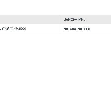
JANコードNo.
0
(税込¥
149,600
)
4973987467516