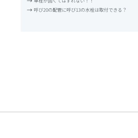
単栓が固くてはずれない！！
呼び20の配管に呼び13の水栓は取付できる？