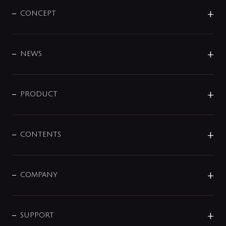
CONCEPT
BRAND
DESIGN
NEWS
ニュースリリース
商品に関して
PRODUCT
展示会
混合栓
企業情報
センサー・タッチ水栓
その他
CONTENTS
セットアイテム
MIZUBA（ミズバ）
予洗い水栓
プレパシュ＋
洗面器・手洗器
単水栓
COMPANY
みらいエコ住宅2026
事業について
シャワー
企業情報
インテリア・アクセサリー
SMART FINE BUBBLE
ORIGINAL GRAPHIC
企業理念
SUPPORT
分岐