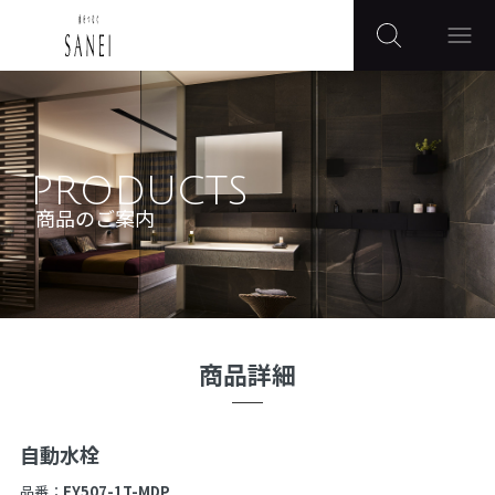
PRODUCTS
商品のご案内
商品詳細
自動水栓
品番：
EY507-1T-MDP