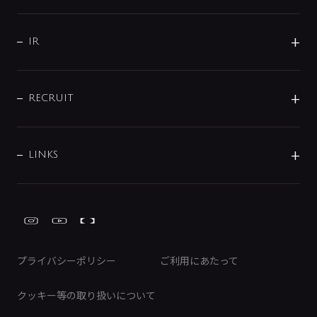
コーポレートメッセージ
水栓部品
水まわり解決帖
サポート
CSR
バルブ
よくあるご質問
じぶんシャワーが見つかる
会社概要
シャワインフォ
IR
配管システム
お問い合わせ
沿革
配管部材
IENI
IR情報
サポートチャット
ブランド・グループ紹介
キッチン周辺用品
IRニュース
データダウンロード
RECRUIT
事業所案内
バス・空調周辺用品
経営情報
節湯水栓・節水水栓について
ショールーム
洗面周辺用品
採用情報
業績・財務情報
環境配慮バルブ登録制度について
水栓金具の製造工程
洗濯機周辺用品
募集要項
IRライブラリ
LINKS
みらいエコ住宅2026事業
トイレ周辺用品
株式情報
類似品・模倣品にご注意ください
ガーデニング周辺用品
Global Site
IRカレンダー
工具
FAQ（IR向け）
ディスクロージャーポリシー
免責事項
プライバシーポリシー
ご利用にあたって
IRに関するお問い合わせ
電子公告
クッキー等の取り扱いについて